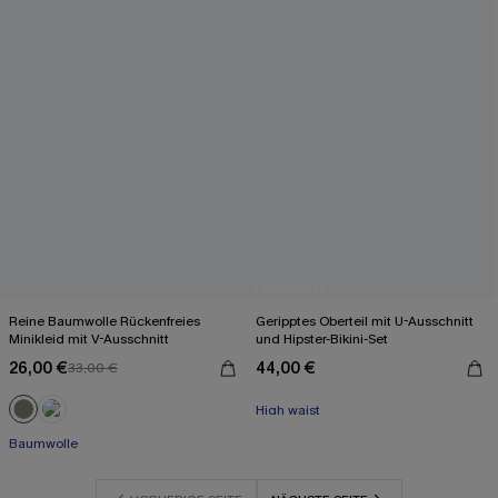
Reine Baumwolle Rückenfreies
Geripptes Oberteil mit U-Ausschnitt
Minikleid mit V-Ausschnitt
und Hipster-Bikini-Set
26,00 €
44,00 €
33,00 €
Mit Gratis-Maßband
High waist
Mit Gratis-Maßband
Baumwolle