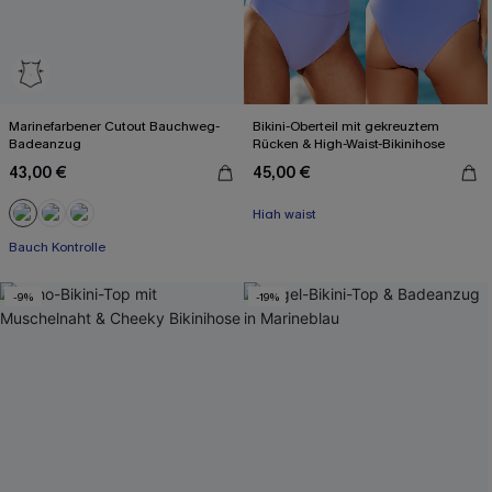
Marinefarbener Cutout Bauchweg-
Bikini-Oberteil mit gekreuztem
Badeanzug
Rücken & High-Waist-Bikinihose
43,00 €
45,00 €
Mit Gratis-Maßband
High waist
Mit Gratis-Maßband
Bauch Kontrolle
-9%
-19%