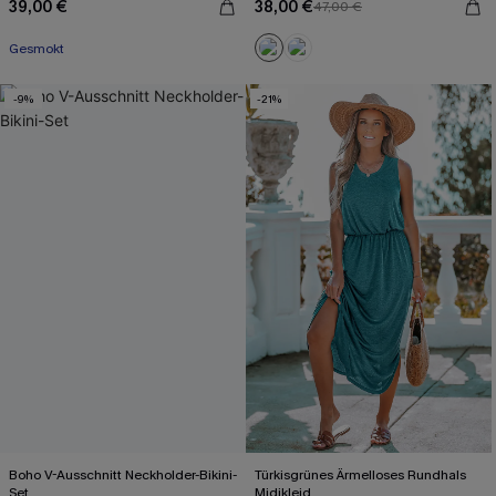
39,00 €
38,00 €
47,00 €
Mit Gratis-Maßband
Gesmokt
Mit Gratis-Maßband
-9%
-21%
Boho V-Ausschnitt Neckholder-Bikini-
Türkisgrünes Ärmelloses Rundhals
Set
Midikleid