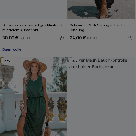
Schwarzes kurzärmeliges Minikleid
Schwarzer Midi-Sarong mit seitlicher
mit tiefem Ausschnitt
Bindung
30,00 €
24,00 €
37,00 €
31,00 €
Mit Gratis-Maßband
Baumwolle
Mit Gratis-Maßband
-21%
-20%