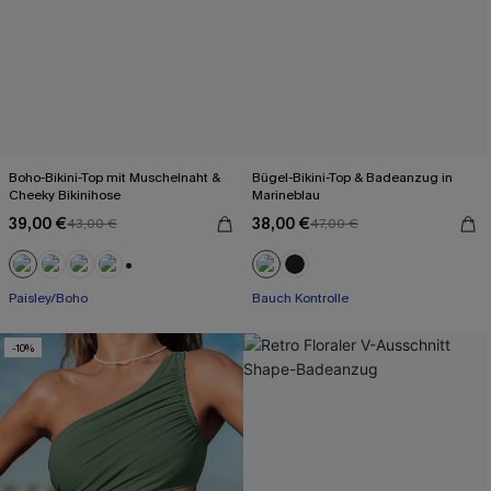
Boho-Bikini-Top mit Muschelnaht &
Bügel-Bikini-Top & Badeanzug in
Cheeky Bikinihose
Marineblau
39,00 €
38,00 €
43,00 €
47,00 €
+1
Paisley/Boho
Bauch Kontrolle
-10%