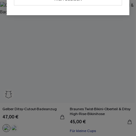
Gelber Ditsy-Cutout-Badeanzug
Braunes Twist-Bikini-Oberteil & Ditsy
High-Rise-Bikinihose
47,00 €
45,00 €
Für kleine Cups