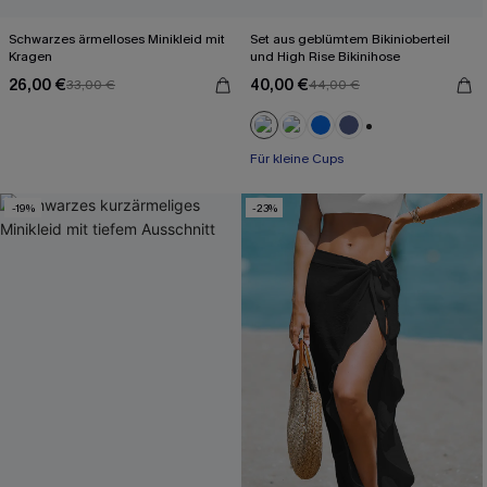
Schwarzes ärmelloses Minikleid mit
Set aus geblümtem Bikinioberteil
Kragen
und High Rise Bikinihose
26,00 €
40,00 €
33,00 €
44,00 €
+2
Für kleine Cups
-19%
-23%