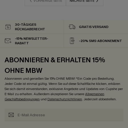
VORHERIGE SEITE
NÄCHSTE SEITE
30-TÄGIGES
GRATIS VERSAND
RÜCKGABERECHT
-15% NEWSLETTER-
-20% SMS-ABONNEMENT
RABATT
ABONNIEREN & ERHALTEN 15%
OHNE MBW
Abonnieren und genießen Sie 15% OHNE MBW! *Ein Code pro Bestellung.
Jeder Code ist einmal gültig. Wenn Sie auf diese Schaltfläche klicken, erklären
Sie sich damit einverstanden, exklusive Angebote und Updates von Cupshe per
E-Mail zu erhalten. Außerdem akzeptieren Sie unsere
Allgemeinen
Geschäftsbedingungen
und
Datenschutzrichtlinien
. Jederzeit abbestellen.