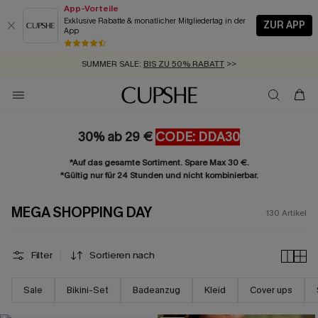
App-Vorteile
Exklusive Rabatte & monatlicher Mitgliedertag in der
ZUR APP
App
GRATIS MASSBAND MIT JEDEM SCHNELLVERSAND-ARTIKEL >>
SUMMER SALE:
BIS ZU 50% RABATT
>>
ZUM NEWSLETTER:
BIS ZU -20% EXTRA ERHALTEN
>>
KOSTENLOSER VERSAND AB 89 €
>>
30% ab 29 €
CODE: DDA30
*Auf das gesamte Sortiment. Spare Max 30 €.
*Gültig nur für 24 Stunden und nicht kombinierbar.
MEGA SHOPPING DAY
130
Artikel
Filter
Sortieren nach
Sale
Bikini-Set
Badeanzug
Kleid
Cover ups