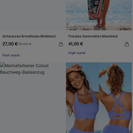
Schwarzes Ärmelloses Midikleid
Florales Gesmoktes Maxikleid
27,00 €
41,00 €
30,00 €
Mit Gratis-Maßband
High waist
High waist
Mit Gratis-Maßband