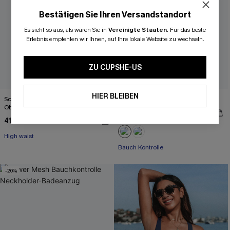
Bestätigen Sie Ihren Versandstandort
Es sieht so aus, als wären Sie in
Vereinigte Staaten
.
Für das beste
Erlebnis empfehlen wir Ihnen, auf Ihre lokale Website zu wechseln.
ZU CUPSHE-US
HIER BLEIBEN
Schwarzes Schlüsselloch-Bikini-
Floraler Twist Cutout Badeanzug
Oberteil & High Rise Bikinihose
44,00 €
41,00 €
High waist
Bauch Kontrolle
-20%