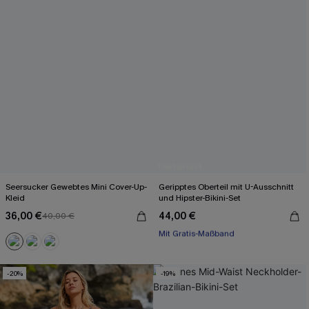
Seersucker Gewebtes Mini Cover-Up-
Geripptes Oberteil mit U-Ausschnitt
Kleid
und Hipster-Bikini-Set
36,00 €
44,00 €
40,00 €
Mit Gratis-Maßband
High waist
Mit Gratis-Maßband
-20%
-19%