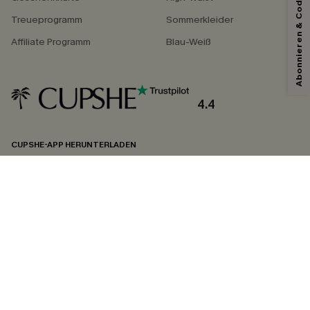
Abonnieren & Code Sichern
Treueprogramm
Sommerkleider
Affiliate Programm
Blau-Weiß
Mit dem Klick auf diese Schaltfläche erklären Sie sich damit einverstanden,
exklusive Werbeaktionen und Updates von Cupshe per E-Mail zu erhalten.
Sie akzeptieren außerdem unsere
Allgemeinen Geschäftsbedingungen
und
Datenschutzbestimmungen
. Sie können sich jederzeit abmelden.
4.4
ABONNIEREN
CUPSHE-APP HERUNTERLADEN
FOLGEN SIE UNS AUF
©2026 CUPSHE DEUTSCHLAND