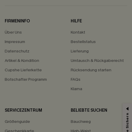
FIRMENINFO
HILFE
Über Uns
Kontakt
Impressum
Bestellstatus
Datenschutz
Lieferung
Artikel & Kondition
Umtausch & Rückgaberecht
Cupshe Lieferkette
Rücksendung starten
Botschafter Programm
FAQs
Klarna
SERVICEZENTRUM
BELIEBTE SUCHEN
15% ERHALTEN
Größenguide
Bauchweg
15% ohne MBW für E-Mail-Abonnenten.
*Ein Code pro Bestellung. Jeder Code ist einmal gültig.
Geschenkkarte
High-Waist