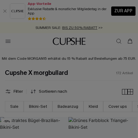
App-Vorteile
Exklusive Rabatte & monatlicher Mitgliedertag in der
ZUR APP
App
GRATIS MASSBAND MIT JEDEM SCHNELLVERSAND-ARTIKEL >>
SUMMER SALE:
BIS ZU 50% RABATT
>>
ZUM NEWSLETTER:
BIS ZU -20% EXTRA ERHALTEN
>>
KOSTENLOSER VERSAND AB 89 €
>>
Mit dem Code MORGAN15 erhältst du 15 % Rabatt auf Bestellungen ab 75 EUR.
Cupshe X morgbullard
172
Artikel
Filter
Sortieren nach
Sale
Bikini-Set
Badeanzug
Kleid
Cover ups
-19%