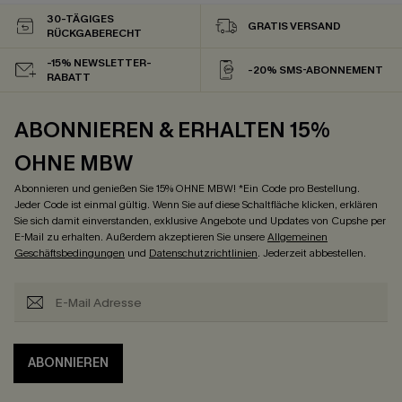
30-TÄGIGES
GRATIS VERSAND
RÜCKGABERECHT
-15% NEWSLETTER-
-20% SMS-ABONNEMENT
RABATT
ABONNIEREN & ERHALTEN 15%
OHNE MBW
Abonnieren und genießen Sie 15% OHNE MBW! *Ein Code pro Bestellung.
Jeder Code ist einmal gültig. Wenn Sie auf diese Schaltfläche klicken, erklären
Sie sich damit einverstanden, exklusive Angebote und Updates von Cupshe per
E-Mail zu erhalten. Außerdem akzeptieren Sie unsere
Allgemeinen
Geschäftsbedingungen
und
Datenschutzrichtlinien
. Jederzeit abbestellen.
ABONNIEREN