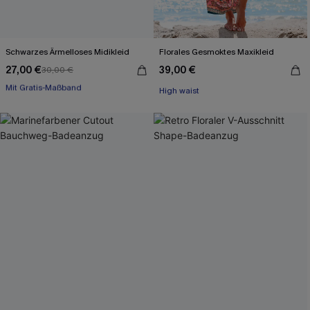
Schwarzes Ärmelloses Midikleid
Florales Gesmoktes Maxikleid
27,00 €
39,00 €
30,00 €
Mit Gratis-Maßband
High waist
High waist
Mit Gratis-Maßband