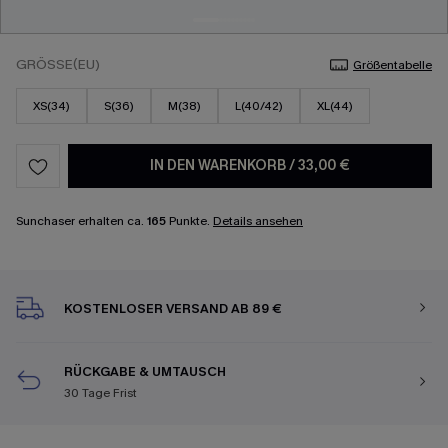
GRÖSSE(EU)
Größentabelle
XS(34)
S(36)
M(38)
L(40/42)
XL(44)
IN DEN WARENKORB
/
33,00 €
Sunchaser erhalten ca.
165
Punkte.
Details ansehen
KOSTENLOSER VERSAND AB 89 €
RÜCKGABE & UMTAUSCH
30 Tage Frist