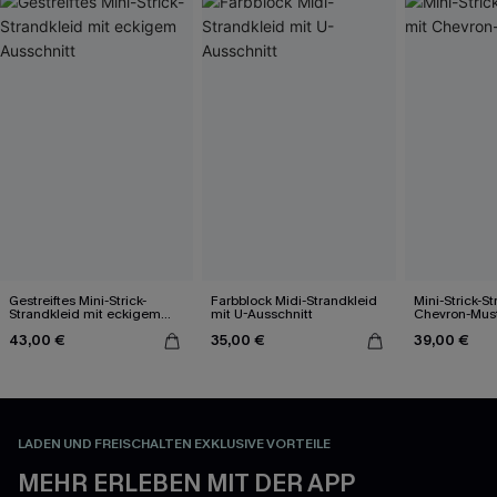
Gestreiftes Mini-Strick-
Farbblock Midi-Strandkleid
Mini-Strick-S
Strandkleid mit eckigem
mit U-Ausschnitt
Chevron-Mus
Ausschnitt
43,00 €
35,00 €
39,00 €
LADEN UND FREISCHALTEN EXKLUSIVE VORTEILE
MEHR ERLEBEN MIT DER APP