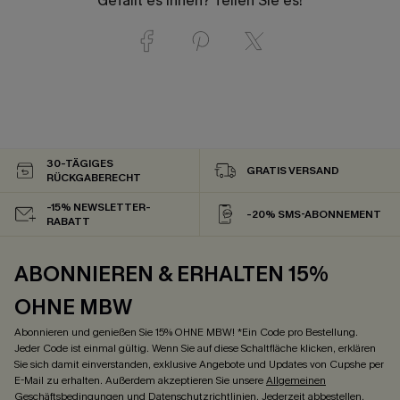
Gefällt es Ihnen? Teilen Sie es!
30-TÄGIGES
GRATIS VERSAND
RÜCKGABERECHT
-15% NEWSLETTER-
-20% SMS-ABONNEMENT
RABATT
ABONNIEREN & ERHALTEN 15%
OHNE MBW
Abonnieren und genießen Sie 15% OHNE MBW! *Ein Code pro Bestellung.
Jeder Code ist einmal gültig. Wenn Sie auf diese Schaltfläche klicken, erklären
Sie sich damit einverstanden, exklusive Angebote und Updates von Cupshe per
E-Mail zu erhalten. Außerdem akzeptieren Sie unsere
Allgemeinen
Geschäftsbedingungen
und
Datenschutzrichtlinien
. Jederzeit abbestellen.