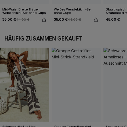
Mid-Waist Breite Träger
Weißes Wendebikini-Set
Blau tropisch
Wendebikini-Set ohne Cups
ohne Cups
Strandkleid m
35,00 €
35,00 €
45,00 €
44,00 €
44,00 €
HÄUFIG ZUSAMMEN GEKAUFT
Schwarz-Weißes Maxi-
Orange Gestreiftes Mini-
Schwarzes Ge