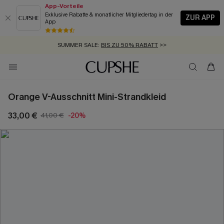
App-Vorteile
Exklusive Rabatte & monatlicher Mitgliedertag in der
ZUR APP
App
GRATIS MASSBAND MIT JEDEM SCHNELLVERSAND-ARTIKEL >>
SUMMER SALE:
BIS ZU 50% RABATT
>>
ZUM NEWSLETTER:
KOSTENLOSER VERSAND AB 89 €
BIS ZU -20% EXTRA ERHALTEN
>>
>>
Orange V-Ausschnitt Mini-Strandkleid
33,00 €
41,00 €
-20%