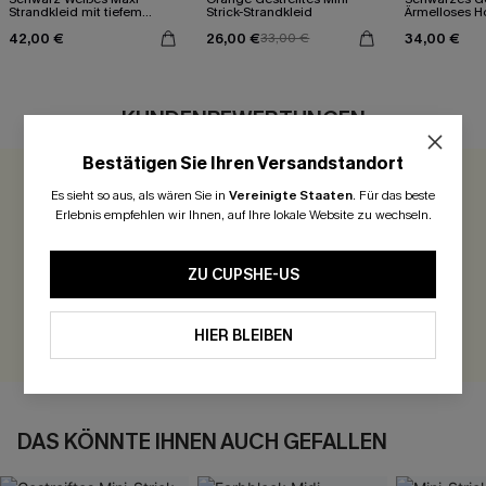
Strandkleid mit tiefem
Strick-Strandkleid
Ärmelloses H
Ausschnitt
Ausschnitt Mi
42,00 €
26,00 €
34,00 €
33,00 €
KUNDENBEWERTUNGEN
Bestätigen Sie Ihren Versandstandort
0.0
Es sieht so aus, als wären Sie in
Vereinigte Staaten
.
Für das beste
Erlebnis empfehlen wir Ihnen, auf Ihre lokale Website zu wechseln.
Seien Sie der Erste, der bewertet
ZU CUPSHE-US
300 Punkte für Ihre Bewertung!
BEWERTEN
HIER BLEIBEN
DAS KÖNNTE IHNEN AUCH GEFALLEN