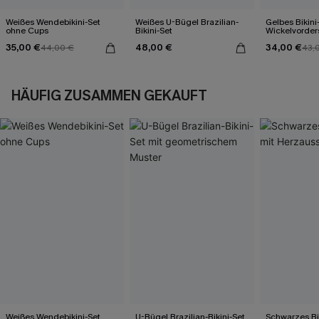
Weißes Wendebikini-Set
Weißes U-Bügel Brazilian-
Gelbes Bikini
ohne Cups
Bikini-Set
Wickelvorder
Rückenbind
35,00 €
48,00 €
34,00 €
44,00 €
43,
HÄUFIG ZUSAMMEN GEKAUFT
Weißes Wendebikini-Set
U-Bügel Brazilian-Bikini-Set
Schwarzes Bik