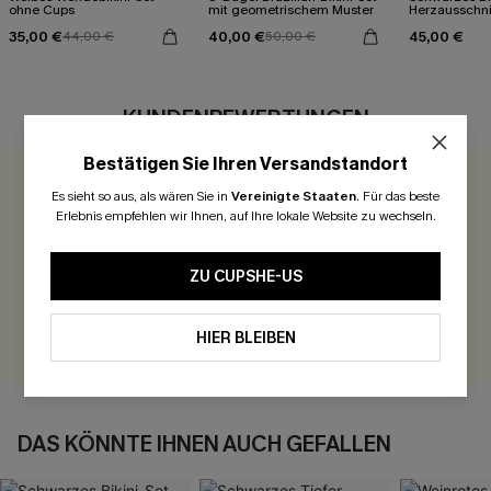
ohne Cups
mit geometrischem Muster
Herzausschni
35,00 €
40,00 €
45,00 €
44,00 €
50,00 €
KUNDENBEWERTUNGEN
Bestätigen Sie Ihren Versandstandort
0.0
Es sieht so aus, als wären Sie in
Vereinigte Staaten
.
Für das beste
Erlebnis empfehlen wir Ihnen, auf Ihre lokale Website zu wechseln.
Seien Sie der Erste, der bewertet
ZU CUPSHE-US
300 Punkte für Ihre Bewertung!
BEWERTEN
HIER BLEIBEN
DAS KÖNNTE IHNEN AUCH GEFALLEN