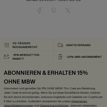
30-TÄGIGES
GRATIS VERSAND
RÜCKGABERECHT
-15% NEWSLETTER-
-20% SMS-ABONNEMENT
RABATT
ABONNIEREN & ERHALTEN 15%
OHNE MBW
Abonnieren und genießen Sie 15% OHNE MBW! *Ein Code pro Bestellung.
Jeder Code ist einmal gültig. Wenn Sie auf diese Schaltfläche klicken, erklären
Sie sich damit einverstanden, exklusive Angebote und Updates von Cupshe per
E-Mail zu erhalten. Außerdem akzeptieren Sie unsere
Allgemeinen
Geschäftsbedingungen
und
Datenschutzrichtlinien
. Jederzeit abbestellen.