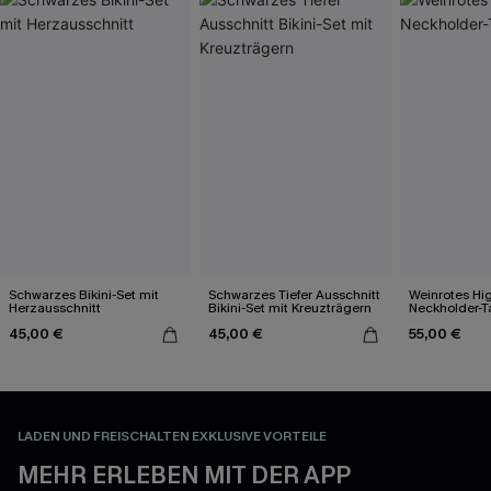
Schwarzes Bikini-Set mit
Schwarzes Tiefer Ausschnitt
Weinrotes Hi
Herzausschnitt
Bikini-Set mit Kreuzträgern
Neckholder-T
45,00 €
45,00 €
55,00 €
LADEN UND FREISCHALTEN EXKLUSIVE VORTEILE
MEHR ERLEBEN MIT DER APP