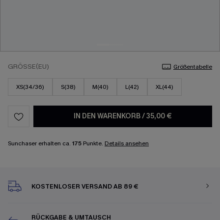
GRÖSSE(EU)
Größentabelle
XS(34/36)
S(38)
M(40)
L(42)
XL(44)
IN DEN WARENKORB
/
35,00 €
Sunchaser erhalten ca.
175
Punkte.
Details ansehen
KOSTENLOSER VERSAND AB 89 €
RÜCKGABE & UMTAUSCH