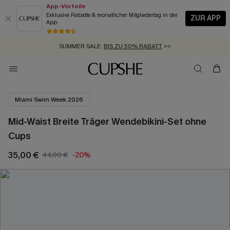
App-Vorteile
Exklusive Rabatte & monatlicher Mitgliedertag in der
ZUR APP
App
GRATIS MASSBAND MIT JEDEM SCHNELLVERSAND-ARTIKEL >>
SUMMER SALE:
BIS ZU 50% RABATT
>>
ZUM NEWSLETTER:
KOSTENLOSER VERSAND AB 89 €
BIS ZU -20% EXTRA ERHALTEN
>>
>>
Miami Swim Week 2026
Mid-Waist Breite Träger Wendebikini-Set ohne
Cups
35,00 €
44,00 €
-20%