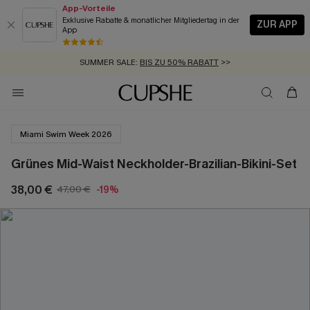
App-Vorteile
Exklusive Rabatte & monatlicher Mitgliedertag in der
ZUR APP
App
GRATIS MASSBAND MIT JEDEM SCHNELLVERSAND-ARTIKEL >>
SUMMER SALE:
BIS ZU 50% RABATT
>>
ZUM NEWSLETTER:
KOSTENLOSER VERSAND AB 89 €
BIS ZU -20% EXTRA ERHALTEN
>>
>>
Miami Swim Week 2026
Grünes Mid-Waist Neckholder-Brazilian-Bikini-Set
38,00 €
47,00 €
-19%