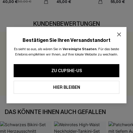
40,00 €
45,00 €
55,00 €
50,00 €
KUNDENBEWERTUNGEN
Bestätigen Sie Ihren Versandstandort
0.0
Es sieht so aus, als wären Sie in
Vereinigte Staaten
.
Für das beste
Erlebnis empfehlen wir Ihnen, auf Ihre lokale Website zu wechseln.
Seien Sie der Erste, der bewertet
300 Punkte für Ihre Bewertung!
ZU CUPSHE-US
BEWERTEN
HIER BLEIBEN
DAS KÖNNTE IHNEN AUCH GEFALLEN