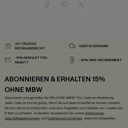
30-TÄGIGES
GRATIS VERSAND
RÜCKGABERECHT
-15% NEWSLETTER-
-20% SMS-ABONNEMENT
RABATT
ABONNIEREN & ERHALTEN 15%
OHNE MBW
Abonnieren und genießen Sie 15% OHNE MBW! *Ein Code pro Bestellung.
Jeder Code ist einmal gültig. Wenn Sie auf diese Schaltfläche klicken, erklären
Sie sich damit einverstanden, exklusive Angebote und Updates von Cupshe per
E-Mail zu erhalten. Außerdem akzeptieren Sie unsere
Allgemeinen
Geschäftsbedingungen
und
Datenschutzrichtlinien
. Jederzeit abbestellen.