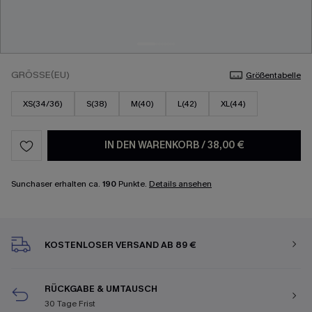
GRÖSSE(EU)
Größentabelle
XS(34/36)
S(38)
M(40)
L(42)
XL(44)
IN DEN WARENKORB
/
38,00 €
Sunchaser erhalten ca.
190
Punkte.
Details ansehen
KOSTENLOSER VERSAND AB 89 €
RÜCKGABE & UMTAUSCH
30 Tage Frist