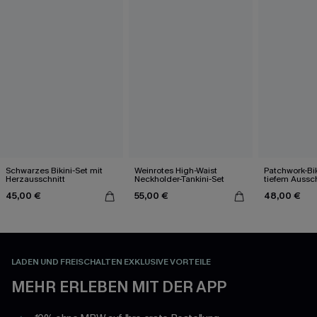
Schwarzes Bikini-Set mit
Weinrotes High-Waist
Patchwork-Bik
Herzausschnitt
Neckholder-Tankini-Set
tiefem Aussch
45,00 €
55,00 €
48,00 €
LADEN UND FREISCHALTEN EXKLUSIVE VORTEILE
MEHR ERLEBEN MIT DER APP