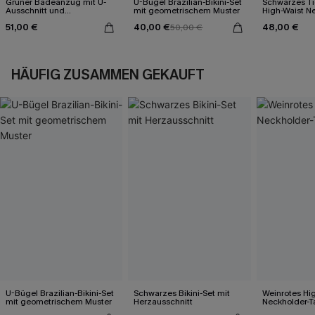
Grüner Badeanzug mit U-
U-Bügel Brazilian-Bikini-Set
Schwarzes Ti
Ausschnitt und
mit geometrischem Muster
High-Waist N
Kreuzträgern
Bikini-Set
51,00 €
40,00 €
48,00 €
50,00 €
HÄUFIG ZUSAMMEN GEKAUFT
U-Bügel Brazilian-Bikini-Set
Schwarzes Bikini-Set mit
Weinrotes Hi
mit geometrischem Muster
Herzausschnitt
Neckholder-T