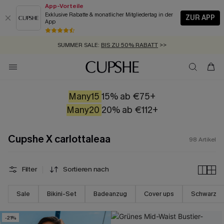
App-Vorteile
Exklusive Rabatte & monatlicher Mitgliedertag in der
ZUR APP
App
GRATIS MASSBAND MIT JEDEM SCHNELLVERSAND-ARTIKEL >>
SUMMER SALE:
BIS ZU 50% RABATT
>>
ZUM NEWSLETTER:
BIS ZU -20% EXTRA ERHALTEN
>>
KOSTENLOSER VERSAND AB 89 €
>>
Many15
15% ab €75+
Many20
20% ab €112+
Cupshe X carlottaleaa
98
Artikel
Filter
Sortieren nach
Sale
Bikini-Set
Badeanzug
Cover ups
Schwarz
-21%