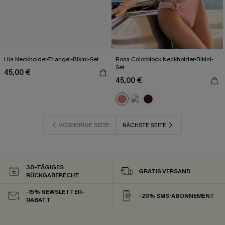
Lila Neckholder-Triangel-Bikini-Set
Rosa Colorblock Neckholder-Bikini-
Set
45,00 €
45,00 €
VORHERIGE SEITE
NÄCHSTE SEITE
30-TÄGIGES
GRATIS VERSAND
RÜCKGABERECHT
-15% NEWSLETTER-
-20% SMS-ABONNEMENT
RABATT