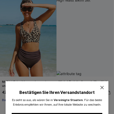
Midkini-Set mit Leopardenmuster
Wickel-Bralette & gespleißtes High
und hoher Taille
Waist Bikini Set
Bestätigen Sie Ihren Versandstandort
42,00 €
40,00 €
44,00 €
Es sieht so aus, als wären Sie in
Vereinigte Staaten
.
Für das beste
Bauch Kontrolle
Erlebnis empfehlen wir Ihnen, auf Ihre lokale Website zu wechseln.
+2
High waist