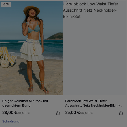
-20%
-50%
Beiger Gestufter Minirock mit
Farbblock Low-Waist Tiefer
gesmoktem Bund
Ausschnitt Netz Neckholder-Bikini-
Set
28,00 €
25,00 €
35,00 €
50,00 €
Schnürung