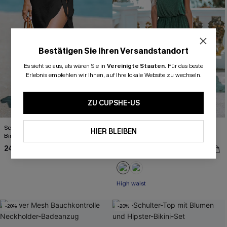
Bestätigen Sie Ihren Versandstandort
Es sieht so aus, als wären Sie in
Vereinigte Staaten
.
Für das beste
Erlebnis empfehlen wir Ihnen, auf Ihre lokale Website zu wechseln.
ZU CUPSHE-US
Schwarzer Midi-Sarong mit seitlicher
Waldgrünes Maxikleid mit
HIER BLEIBEN
Bindung
Seitenschlitz
24,00 €
26,00 €
31,00 €
33,00 €
High waist
-20%
-20%