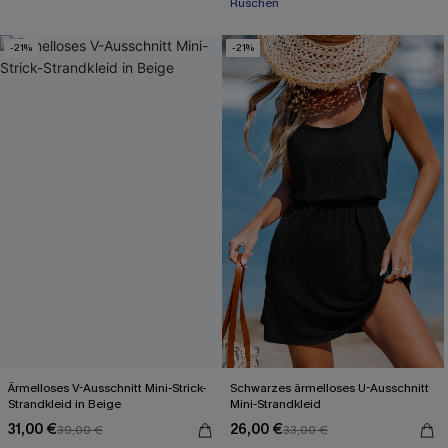
Rüschen
-21%
-21%
Ärmelloses V-Ausschnitt Mini-Strick-
Schwarzes ärmelloses U-Ausschnitt
Strandkleid in Beige
Mini-Strandkleid
31,00 €
26,00 €
39,00 €
33,00 €
Mit Gratis-Maßband