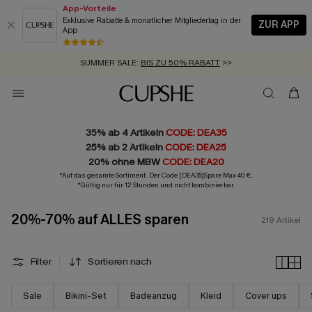
App-Vorteile
Exklusive Rabatte & monatlicher Mitgliedertag in der
ZUR APP
App
GRATIS MASSBAND MIT JEDEM SCHNELLVERSAND-ARTIKEL >>
SUMMER SALE:
BIS ZU 50% RABATT
>>
ZUM NEWSLETTER:
BIS ZU -20% EXTRA ERHALTEN
>>
KOSTENLOSER VERSAND AB 89 €
>>
35% ab 4 Artikeln
CODE: DEA35
25% ab 2 Artikeln
CODE: DEA25
20% ohne MBW
CODE: DEA20
*Auf das gesamte Sortiment. Der Code [DEA35]Spare Max 40 €.
*Gültig nur für 12 Stunden und nicht kombinierbar.
20%-70% auf ALLES sparen
219
Artikel
Filter
Sortieren nach
Sale
Bikini-Set
Badeanzug
Kleid
Cover ups