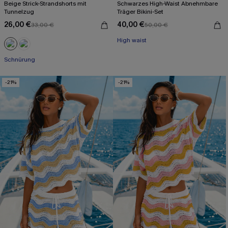
Beige Strick-Strandshorts mit
Schwarzes High-Waist Abnehmbare
Tunnelzug
Träger Bikini-Set
26,00 €
40,00 €
33,00 €
50,00 €
High waist
Schnürung
-21%
-21%