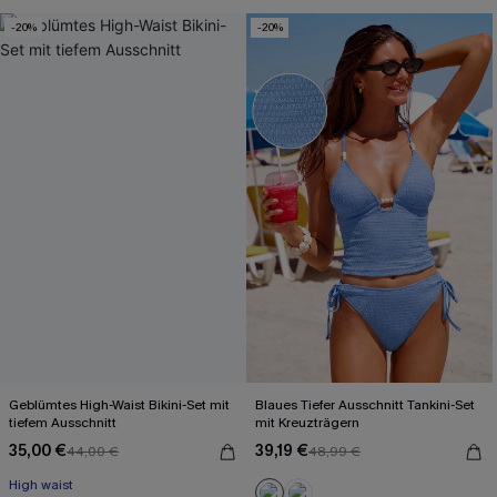
-20%
-20%
Geblümtes High-Waist Bikini-Set mit
Blaues Tiefer Ausschnitt Tankini-Set
tiefem Ausschnitt
mit Kreuzträgern
35,00 €
39,19 €
44,00 €
48,99 €
High waist