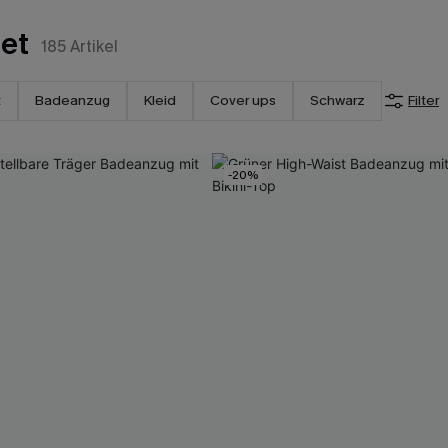
tet
185
Artikel
t
Badeanzug
Kleid
Cover ups
Schwarz
Filter
-20%