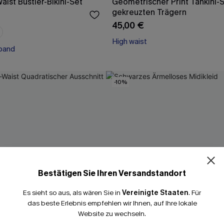
ist Bustier-Bikini-Set
Geometrischer Print Tankini-S
gekreuzten Trägern
45,00 €
High waist
band
band
-10%
Bestätigen Sie Ihren Versandstandort
Es sieht so aus, als wären Sie in
Vereinigte Staaten
.
Für
das beste Erlebnis empfehlen wir Ihnen, auf Ihre lokale
Website zu wechseln.