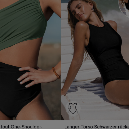
utout One-Shoulder-
Langer Torso Schwarzer rücke