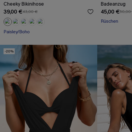
Cheeky Bikinihose
Badeanzug
39,00 €
45,00 €
43,00 €
50,00
Rüschen
Paisley/Boho
-20%