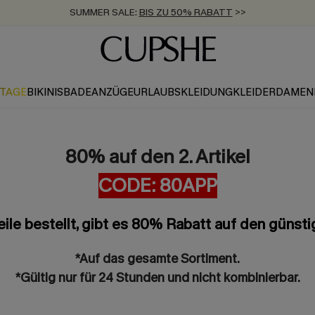
SUMMER SALE:
BIS ZU 50% RABATT
>>
ZUM NEWSLETTER:
KOSTENLOSER VERSAND AB 89 €
BIS ZU -20% EXTRA ERHALTEN
>>
>>
KTAGE
BIKINIS
BADEANZÜGE
URLAUBSKLEIDUNG
KLEIDER
DAMEN
80% auf den 2. Artikel
CODE: 80APP
ile bestellt, gibt es 80% Rabatt auf den günstig
*Auf das gesamte Sortiment.
*Gültig nur für 24 Stunden und nicht kombinierbar.