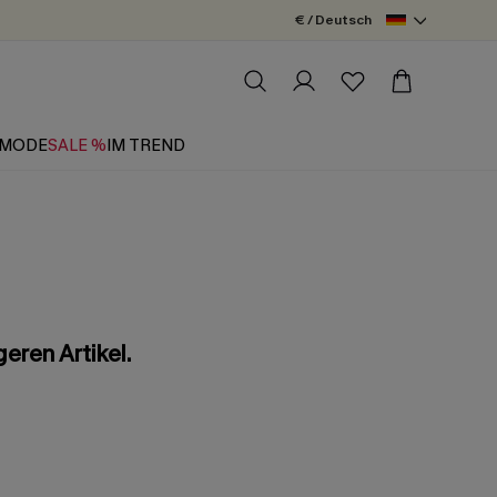
€ / Deutsch
MODE
SALE %
IM TREND
eren Artikel.