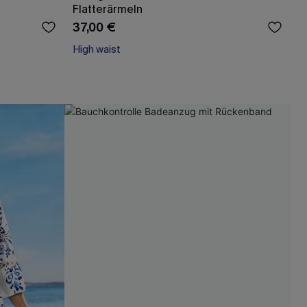
Flatterärmeln
37,00 €
High waist