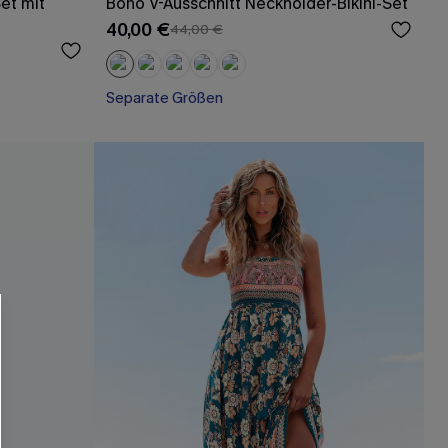
et mit
Boho V-Ausschnitt Neckholder-Bikini-Set
40,00 €
44,00 €
Separate Größen