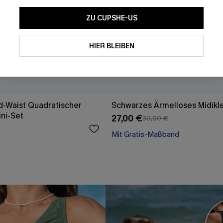
ZU CUPSHE-US
HIER BLEIBEN
d-Waist Quadratischer
Schwarzes Ärmelloses Midikl
ini-Set
27,00 €
30,00 €
Mit Gratis-Maßband
High waist
Mit Gratis-Maßband