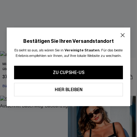
Bestätigen Sie Ihren Versandstandort
Es sieht so aus, als wären Sie in
Vereinigte Staaten
.
Für das beste
Erlebnis empfehlen wir Ihnen, auf Ihre lokale Website zu wechseln.
Mid-Waist Bügel-Bikini-Set mit
Farbblock Low Rise Breite Träger
überkreuzten Trägern
Tanga-Bügel-Bikini-Set
ZU CUPSHE-US
37,00 €
37,00 €
46,00 €
46,00 €
Bügel
Bügel
HIER BLEIBEN