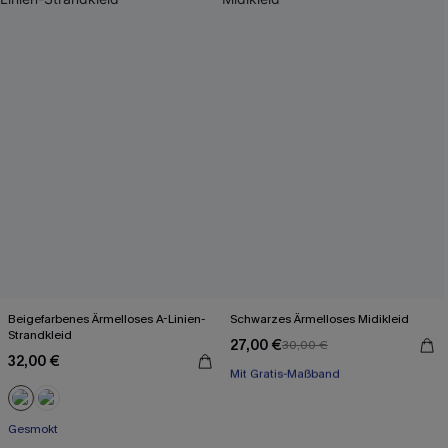
Beigefarbenes Ärmelloses A-Linien-
Schwarzes Ärmelloses Midikleid
Strandkleid
27,00 €
30,00 €
Mit Gratis-Maßband
32,00 €
High waist
Mit Gratis-Maßband
Gesmokt