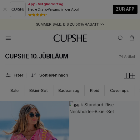
App-Mitgliedertag
ZUR APP
Heute Gratis-Versand in der App!
GRATIS MASSBAND MIT JEDEM SCHNELLVERSAND-ARTIKEL >>
SUMMER SALE:
BIS ZU 50% RABATT
>>
ZUM NEWSLETTER:
BIS ZU -20% EXTRA ERHALTEN
>>
KOSTENLOSER VERSAND AB 89 €
>>
CUPSHE 10. JÜBILÄUM
74
Artikel
Filter
Sortieren nach
Sale
Bikini-Set
Badeanzug
Kleid
Cover ups
-19%