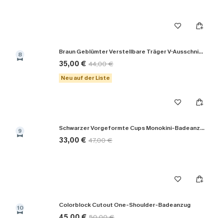
Braun Geblümter Verstellbare Träger V-Ausschnitt Badeanzug
8
35,00 €
44,00 €
Neu auf der Liste
Schwarzer Vorgeformte Cups Monokini-Badeanzug
9
33,00 €
47,00 €
Colorblock Cutout One-Shoulder-Badeanzug
10
45,00 €
50,00 €