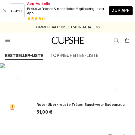
App-Vorteile
Exklusive Rabatte & monatlicher Mitgliedertag in der
ZUR APP
App
GRATIS MASSBAND MIT JEDEM SCHNELLVERSAND-ARTIKEL >>
SUMMER SALE:
BIS ZU 50% RABATT
>>
ZUM NEWSLETTER:
KOSTENLOSER VERSAND AB 89 €
BIS ZU -20% EXTRA ERHALTEN
>>
>>
BESTSELLER-LISTE
TOP-NEUHEITEN-LISTE
Die Beliebsten Badeanzüge
Roter Überkreuzte Träger Bauchweg-Badeanzug
1
51,00 €