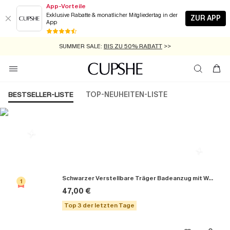
App-Vorteile
Exklusive Rabatte & monatlicher Mitgliedertag in der
ZUR APP
App
GRATIS MASSBAND MIT JEDEM SCHNELLVERSAND-ARTIKEL >>
SUMMER SALE:
BIS ZU 50% RABATT
>>
ZUM NEWSLETTER:
KOSTENLOSER VERSAND AB 89 €
BIS ZU -20% EXTRA ERHALTEN
>>
>>
BESTSELLER-LISTE
TOP-NEUHEITEN-LISTE
Die Beliebsten Badeanzüge
Schwarzer Verstellbare Träger Badeanzug mit Wellenkante
1
47,00 €
Top 3 der letzten Tage