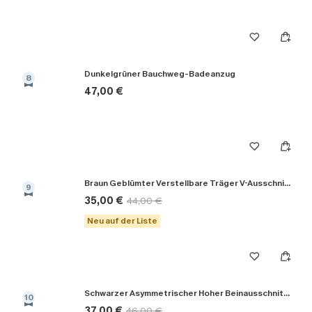
Dunkelgrüner Bauchweg-Badeanzug
8
47,00 €
Braun Geblümter Verstellbare Träger V-Ausschnitt Badeanzug
9
35,00 €
44,00 €
Neu auf der Liste
Schwarzer Asymmetrischer Hoher Beinausschnitt Monokini-Badeanzug
10
37,00 €
46,00 €