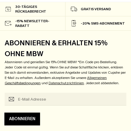
30-TÄGIGES
GRATIS VERSAND
RÜCKGABERECHT
-15% NEWSLETTER-
-20% SMS-ABONNEMENT
RABATT
ABONNIEREN & ERHALTEN 15%
OHNE MBW
Abonnieren und genießen Sie 15% OHNE MBW! *Ein Code pro Bestellung.
Jeder Code ist einmal gültig. Wenn Sie auf diese Schaltfläche klicken, erklären
Sie sich damit einverstanden, exklusive Angebote und Updates von Cupshe per
E-Mail zu erhalten. Außerdem akzeptieren Sie unsere
Allgemeinen
Geschäftsbedingungen
und
Datenschutzrichtlinien
. Jederzeit abbestellen.
ABONNIEREN