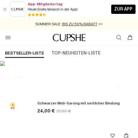
App-Mitgliedertag
ZUR APP
Heute Gratis-Versand in der App!
GRATIS MASSBAND MIT JEDEM SCHNELLVERSAND-ARTIKEL >>
SUMMER SALE:
BIS ZU 50% RABATT
>>
ZUM NEWSLETTER:
KOSTENLOSER VERSAND AB 89 €
BIS ZU -20% EXTRA ERHALTEN
>>
>>
BESTSELLER-LISTE
TOP-NEUHEITEN-LISTE
Die Beliebsten Cover ups
Schwarzer Midi-Sarong mit seitlicher Bindung
1
24,00 €
31,00 €