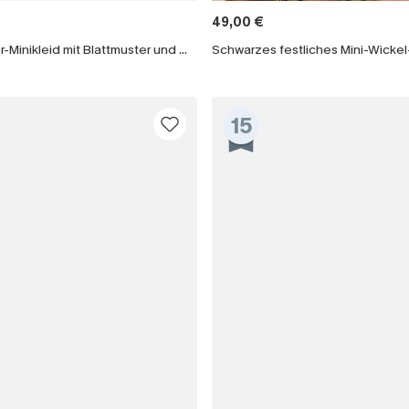
49,00 €
Mit dem Klick auf diese Schaltf
One-Shoulder-Minikleid mit Blattmuster und Gürtel
einverstanden, exklusive Wer
Mail zu erhalten. Sie akzepti
Geschäftsbedingungen
und
D
sich jederzeit abmelden.
15
AB