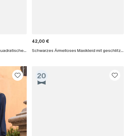
42,00 €
Olivfarbenes Cord-Latzkleid mit quadratischem Ausschnitt
Schwarzes Ärmelloses Maxikleid mit geschlitztem Saum
20