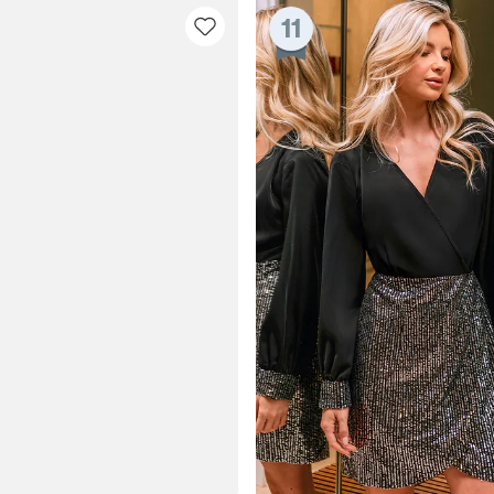
11
15% E
15% ohne MBW fü
*Ein Code pro Bestellung