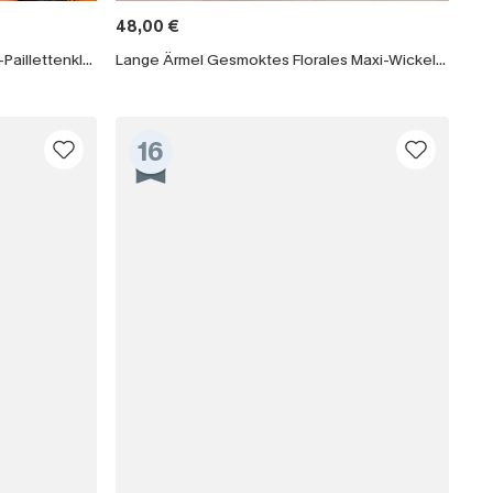
48,00 €
läche erklären Sie sich damit
Schwarzes festliches Mini-Wickel-Paillettenkleid
Lange Ärmel Gesmoktes Florales Maxi-Wickelkleid
beaktionen und Updates von Cupshe per E-
eren außerdem unsere
Allgemeinen
atenschutzbestimmungen
. Sie können
16
ONNIEREN