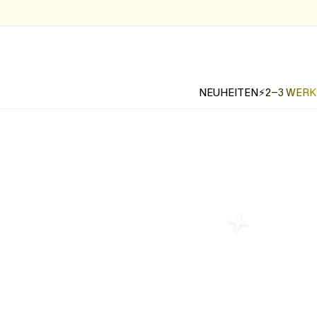
NEUHEITEN
⚡2-3 WER