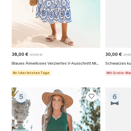
38,00 €
30,00 €
47,00 €
37,0
Blaues Ärmelloses Verziertes V-Ausschnitt Midi-Trägerkleid
Nr. 1 der letzten Tage
Mit Gratis-M
5
6