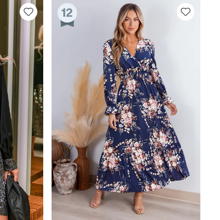
12
RHALTEN
r E-Mail-Abonnenten.
. Jeder Code ist einmal gültig.