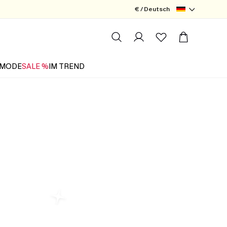
€ / Deutsch
MODE
SALE %
IM TREND