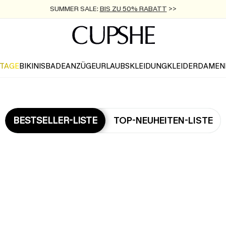
ZUM NEWSLETTER:
BIS ZU -20% EXTRA ERHALTEN
>>
KOSTENLOSER VERSAND AB 89 €
>>
KTAGE
BIKINIS
BADEANZÜGE
URLAUBSKLEIDUNG
KLEIDER
DAMEN
BESTSELLER-LISTE
TOP-NEUHEITEN-LISTE
Die Beliebsten Kleider