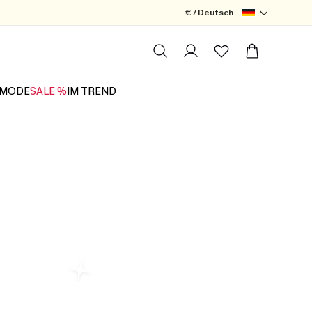
€ / Deutsch
MODE
SALE %
IM TREND