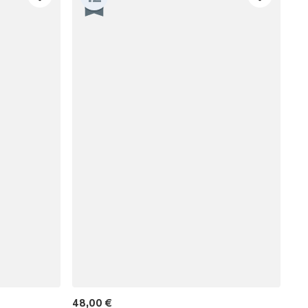
RHALTEN
r E-Mail-Abonnenten.
. Jeder Code ist einmal gültig.
48,00 €