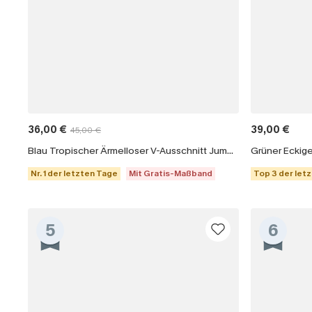
36,00 €
39,00 €
45,00 €
Blau Tropischer Ärmelloser V-Ausschnitt Jumpsuit
Grüner Eckig
Nr. 1 der letzten Tage
Mit Gratis-Maßband
Top 3 der let
5
6