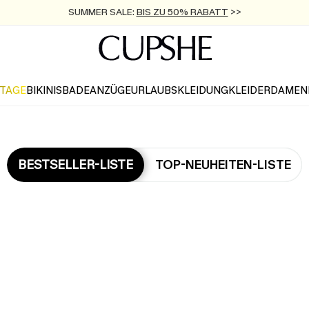
SUMMER SALE:
BIS ZU 50% RABATT
>>
ZUM NEWSLETTER:
KOSTENLOSER VERSAND AB 89 €
BIS ZU -20% EXTRA ERHALTEN
>>
>>
KTAGE
BIKINIS
BADEANZÜGE
URLAUBSKLEIDUNG
KLEIDER
DAMEN
BESTSELLER-LISTE
TOP-NEUHEITEN-LISTE
Die Beliebsten Jumpsuits