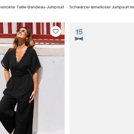
smokte Taille Bandeau-Jumpsuit
Mit dem Klick auf diese Schaltf
einverstanden, exklusive Wer
Mail zu erhalten. Sie akzepti
Geschäftsbedingungen
und
D
15
sich jederzeit abmelden.
AB