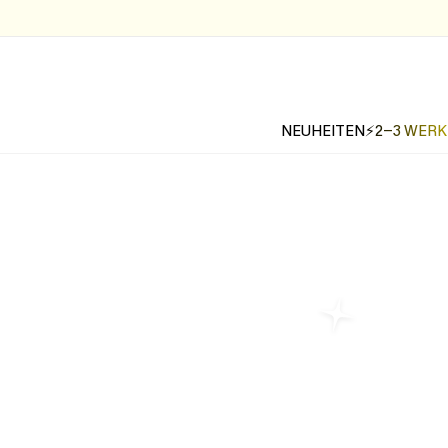
NEUHEITEN
⚡2-3 WER