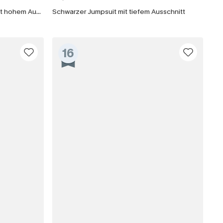
Schwarzer ärmelloser Jumpsuit mit hohem Ausschnitt
Schwarzer Jumpsuit mit tiefem Ausschnitt
läche erklären Sie sich damit
beaktionen und Updates von Cupshe per E-
eren außerdem unsere
Allgemeinen
atenschutzbestimmungen
. Sie können
16
ONNIEREN