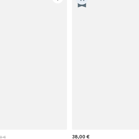
15% E
15% ohne MBW fü
*Ein Code pro Bestellung
38,00 €
0 €