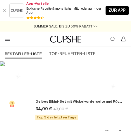
App-Vorteile
Exklusive Rabatte & monatlicher Mitgliedertag in der
ZUR APP
App
GRATIS MASSBAND MIT JEDEM SCHNELLVERSAND-ARTIKEL >>
SUMMER SALE:
BIS ZU 50% RABATT
>>
ZUM NEWSLETTER:
KOSTENLOSER VERSAND AB 89 €
BIS ZU -20% EXTRA ERHALTEN
>>
>>
BESTSELLER-LISTE
TOP-NEUHEITEN-LISTE
Die Beliebsten Bikini-Sets
Gelbes Bikini-Set mit Wickelvorderseite und Rückenbindung
1
34,00 €
43,00 €
Top 3 der letzten Tage