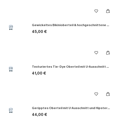
Gewickeltes Bikinioberteil & hochgeschnittene Bikinihose
25
45,00 €
Texturiertes Tie-Dye Oberteil mit U-Ausschnitt & Bikini-Set mit hoher Taille
26
41,00 €
Geripptes Oberteil mit U-Ausschnitt und Hipster-Bikini-Set
27
44,00 €