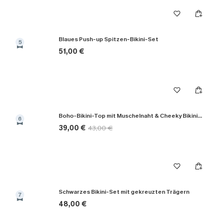
Blaues Push-up Spitzen-Bikini-Set
5
51,00 €
Boho-Bikini-Top mit Muschelnaht & Cheeky Bikinihose
6
39,00 €
43,00 €
Schwarzes Bikini-Set mit gekreuzten Trägern
7
48,00 €