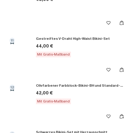
Gestreiftes V-Draht High-Waist Bikini-Set
11
44,00 €
Mit Gratis-Maßband
Olivfarbener Farbblock-Bikini-BH und Standard-Höschenset
12
42,00 €
Mit Gratis-Maßband
Schwarzes Bikini-Set mit Herzausschnitt