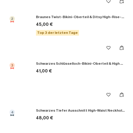
Braunes Twist-Bikini-Oberteil & Ditsy High-Rise-Bikinihose
2
45,00 €
Top 3 der letzten Tage
Schwarzes Schlüsselloch-Bikini-Oberteil & High Rise Bikinihose
3
41,00 €
Schwarzes Tiefer Ausschnitt High-Waist Neckholder-Bikini-Set
4
48,00 €