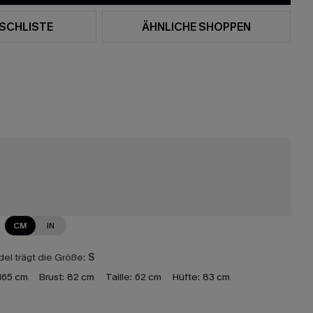
SCHLISTE
ÄHNLICHE SHOPPEN
r
CM
IN
el trägt die Größe:
S
165 cm
Brust:
82 cm
Taille:
62 cm
Hüfte:
83 cm