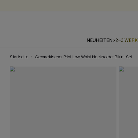
NEUHEITEN
⚡2-3 WER
Startseite
Geometrischer Print Low-Waist Neckholder-Bikini-Set