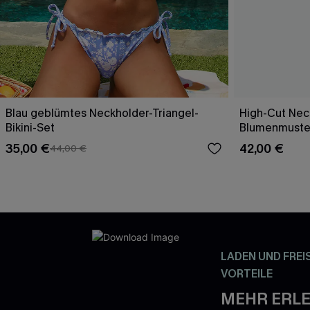
Blau geblümtes Neckholder-Triangel-
High-Cut Neck
Bikini-Set
Blumenmuste
35,00 €
42,00 €
44,00 €
LADEN UND FREI
VORTEILE
MEHR ERLE