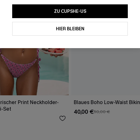
ZU CUPSHE-US
HIER BLEIBEN
ischer Print Neckholder-
Blaues Boho Low-Waist Bikin
i-Set
40,00 €
50,00 €