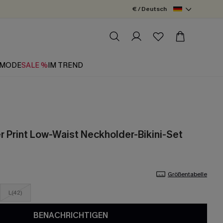
€ / Deutsch
MODE
SALE %
IM TREND
 Print Low-Waist Neckholder-Bikini-Set
Größentabelle
L(42)
BENACHRICHTIGEN