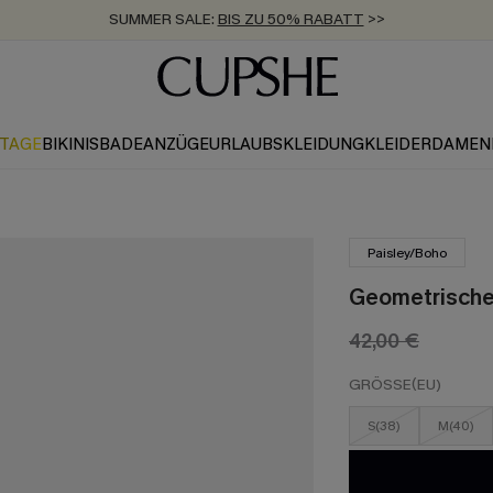
SUMMER SALE:
BIS ZU 50% RABATT
>>
ZUM NEWSLETTER:
KOSTENLOSER VERSAND AB 89 €
BIS ZU -20% EXTRA ERHALTEN
>>
>>
KTAGE
BIKINIS
BADEANZÜGE
URLAUBSKLEIDUNG
KLEIDER
DAMEN
Paisley/Boho
Geometrischer
42,00 €
GRÖSSE(EU)
S(38)
M(40)