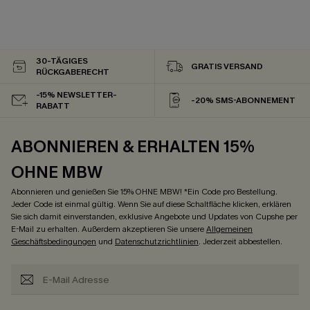
30-TÄGIGES
GRATIS VERSAND
RÜCKGABERECHT
-15% NEWSLETTER-
-20% SMS-ABONNEMENT
RABATT
ABONNIEREN & ERHALTEN 15%
OHNE MBW
Abonnieren und genießen Sie 15% OHNE MBW! *Ein Code pro Bestellung.
Jeder Code ist einmal gültig. Wenn Sie auf diese Schaltfläche klicken, erklären
Sie sich damit einverstanden, exklusive Angebote und Updates von Cupshe per
E-Mail zu erhalten. Außerdem akzeptieren Sie unsere
Allgemeinen
Geschäftsbedingungen
und
Datenschutzrichtlinien
. Jederzeit abbestellen.