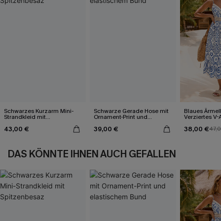
Schwarzes Kurzarm Mini-
Schwarze Gerade Hose mit
Blaues Ärmel
Strandkleid mit
Ornament-Print und
Verziertes V-
Spitzenbesaz
elastischem Bund
Midi-Trägerkl
43,00 €
39,00 €
38,00 €
47,
DAS KÖNNTE IHNEN AUCH GEFALLEN