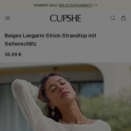
SUMMER SALE:
BIS ZU 50% RABATT
>>
ZUM NEWSLETTER:
KOSTENLOSER VERSAND AB 89 €
BIS ZU -20% EXTRA ERHALTEN
>>
>>
Beiges Langarm Strick-Strandtop mit
Seitenschlitz
36,99 €