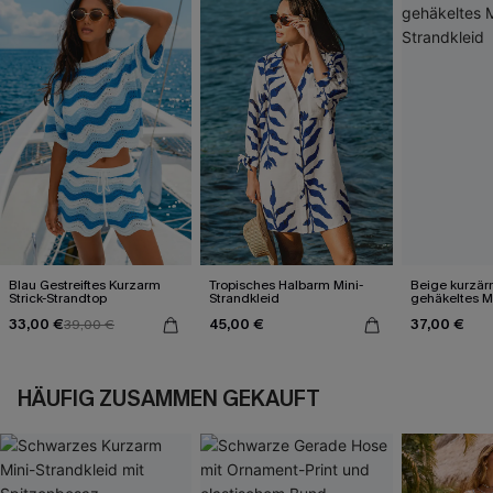
Blau Gestreiftes Kurzarm
Tropisches Halbarm Mini-
Beige kurzär
Strick-Strandtop
Strandkleid
gehäkeltes Mi
33,00 €
45,00 €
37,00 €
39,00 €
HÄUFIG ZUSAMMEN GEKAUFT