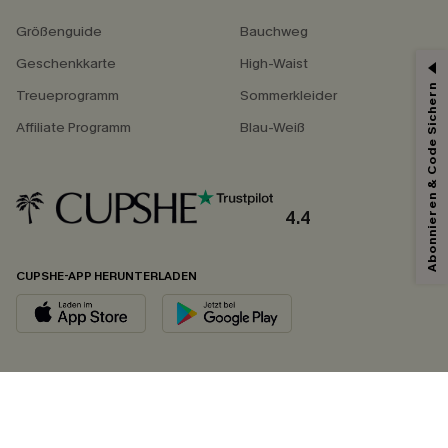
Größenguide
Bauchweg
Geschenkkarte
High-Waist
Abonnieren & Code Sichern
Treueprogramm
Sommerkleider
Affiliate Programm
Blau-Weiß
4.4
CUPSHE-APP HERUNTERLADEN
FOLGEN SIE UNS AUF