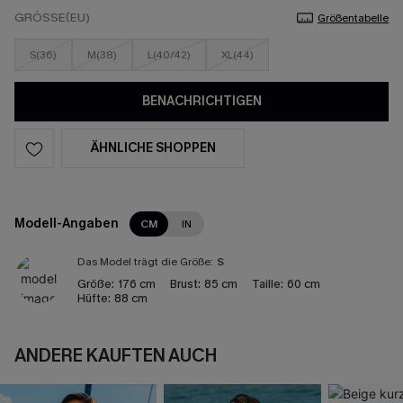
GRÖSSE(EU)
Größentabelle
S(36)
M(38)
L(40/42)
XL(44)
BENACHRICHTIGEN
ÄHNLICHE SHOPPEN
Modell-Angaben
CM
IN
Das Model trägt die Größe:
S
Größe:
176 cm
Brust:
85 cm
Taille:
60 cm
Hüfte:
88 cm
ANDERE KAUFTEN AUCH