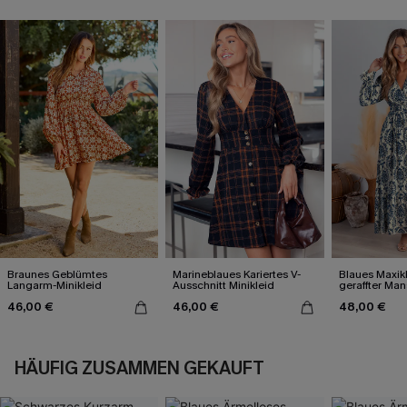
Braunes Geblümtes
Marineblaues Kariertes V-
Blaues Maxikl
Langarm-Minikleid
Ausschnitt Minikleid
geraffter Ma
Blousonärme
46,00 €
46,00 €
48,00 €
HÄUFIG ZUSAMMEN GEKAUFT