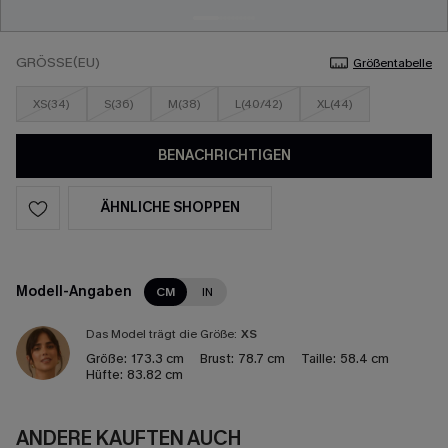
GRÖSSE(EU)
Größentabelle
XS(34)
S(36)
M(38)
L(40/42)
XL(44)
BENACHRICHTIGEN
ÄHNLICHE SHOPPEN
Modell-Angaben
CM
IN
Das Model trägt die Größe:
XS
Größe:
173.3 cm
Brust:
78.7 cm
Taille:
58.4 cm
Hüfte:
83.82 cm
ANDERE KAUFTEN AUCH