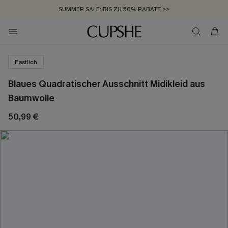
SUMMER SALE:
BIS ZU 50% RABATT
>>
ZUM NEWSLETTER:
KOSTENLOSER VERSAND AB 89 €
BIS ZU -20% EXTRA ERHALTEN
>>
>>
Festlich
Blaues Quadratischer Ausschnitt Midikleid aus
Baumwolle
50,99 €