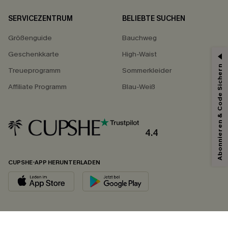
SERVICEZENTRUM
BELIEBTE SUCHEN
Größenguide
Bauchweg
Geschenkkarte
High-Waist
Abonnieren & Code Sichern
Treueprogramm
Sommerkleider
Affiliate Programm
Blau-Weiß
4.4
CUPSHE-APP HERUNTERLADEN
FOLGEN SIE UNS AUF