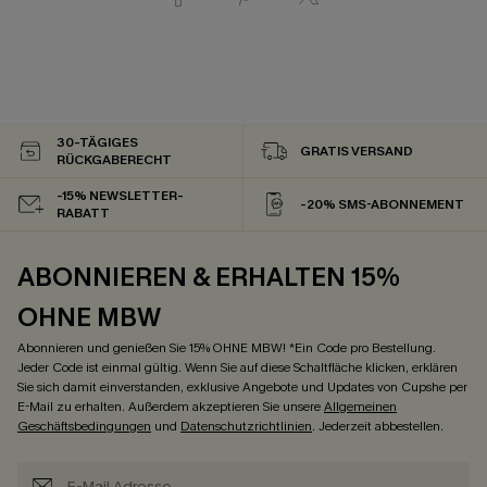
30-TÄGIGES
GRATIS VERSAND
RÜCKGABERECHT
-15% NEWSLETTER-
-20% SMS-ABONNEMENT
RABATT
ABONNIEREN & ERHALTEN 15%
OHNE MBW
Abonnieren und genießen Sie 15% OHNE MBW! *Ein Code pro Bestellung.
Jeder Code ist einmal gültig. Wenn Sie auf diese Schaltfläche klicken, erklären
Sie sich damit einverstanden, exklusive Angebote und Updates von Cupshe per
E-Mail zu erhalten. Außerdem akzeptieren Sie unsere
Allgemeinen
Geschäftsbedingungen
und
Datenschutzrichtlinien
. Jederzeit abbestellen.