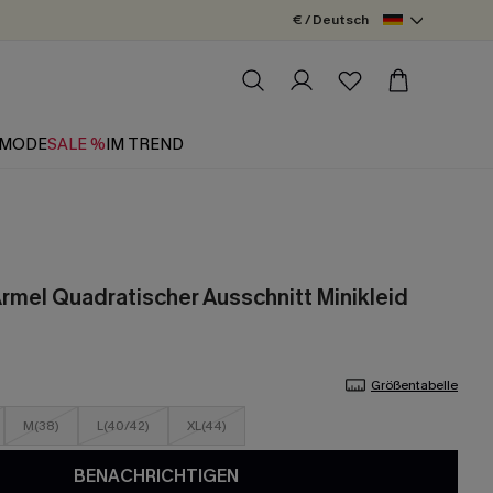
€ / Deutsch
MODE
SALE %
IM TREND
rmel Quadratischer Ausschnitt Minikleid
Größentabelle
M(38)
L(40/42)
XL(44)
BENACHRICHTIGEN