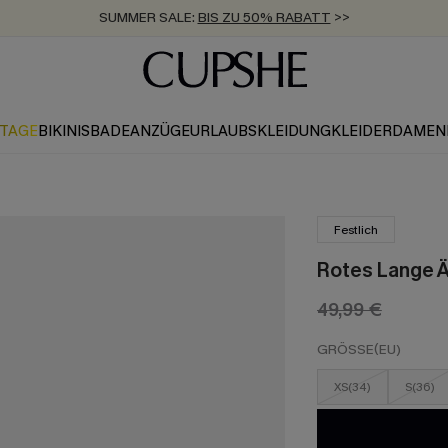
SUMMER SALE:
BIS ZU 50% RABATT
>>
ZUM NEWSLETTER:
KOSTENLOSER VERSAND AB 89 €
BIS ZU -20% EXTRA ERHALTEN
>>
>>
KTAGE
BIKINIS
BADEANZÜGE
URLAUBSKLEIDUNG
KLEIDER
DAMEN
Festlich
Rotes Lange Ä
49,99 €
GRÖSSE(EU)
XS(34)
S(36)