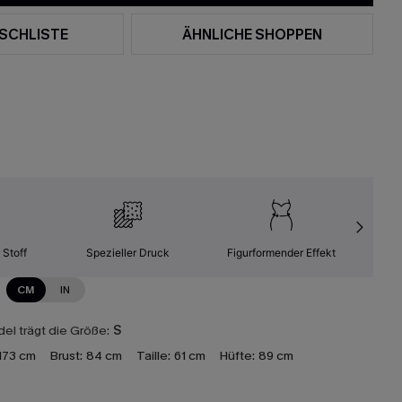
SCHLISTE
ÄHNLICHE SHOPPEN
 Stoff
Spezieller Druck
Figurformender Effekt
Kom
CM
IN
el trägt die Größe:
S
173 cm
Brust:
84 cm
Taille:
61 cm
Hüfte:
89 cm