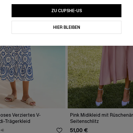
ZU CUPSHE-US
HIER BLEIBEN
oses Verziertes V-
Pink Midikleid mit Rüschenä
di-Trägerkleid
Seitenschlitz
51,00 €
 €