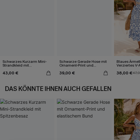
Schwarzes Kurzarm Mini-
Schwarze Gerade Hose mit
Blaues Ärmel
Strandkleid mit
Ornament-Print und
Verziertes V-
Spitzenbesaz
elastischem Bund
Midi-Trägerkl
43,00 €
39,00 €
38,00 €
47,
DAS KÖNNTE IHNEN AUCH GEFALLEN