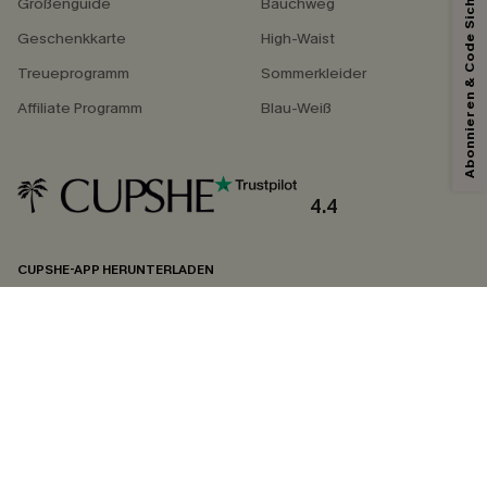
Abonnieren & Code Sichern
Größenguide
Bauchweg
Geschenkkarte
High-Waist
Treueprogramm
Sommerkleider
Affiliate Programm
Blau-Weiß
4.4
CUPSHE-APP HERUNTERLADEN
FOLGEN SIE UNS AUF