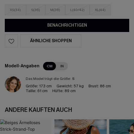
XS(34)
S(36)
M(38)
L(40/42)
XL(44)
BENACHRICHTIGEN
ÄHNLICHE SHOPPEN
Modell-Angaben
CM
IN
Das Model trägt die Größe:
S
Größe:
173 cm
Gewicht:
57 kg
Brust:
86 cm
Taille:
61 cm
Hüfte:
89 cm
ANDERE KAUFTEN AUCH