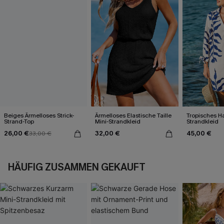
Beiges Ärmelloses Strick-
Ärmelloses Elastische Taille
Tropisches H
Strand-Top
Mini-Strandkleid
Strandkleid
26,00 €
32,00 €
45,00 €
33,00 €
HÄUFIG ZUSAMMEN GEKAUFT