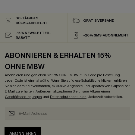
30-TÄGIGES
GRATIS VERSAND
RÜCKGABERECHT
-15% NEWSLETTER-
-20% SMS-ABONNEMENT
RABATT
ABONNIEREN & ERHALTEN 15%
OHNE MBW
Abonnieren und genießen Sie 15% OHNE MBW! *Ein Code pro Bestellung.
Jeder Code ist einmal gültig. Wenn Sie auf diese Schaltfläche klicken, erklären
Sie sich damit einverstanden, exklusive Angebote und Updates von Cupshe per
E-Mail zu erhalten. Außerdem akzeptieren Sie unsere
Allgemeinen
Geschäftsbedingungen
und
Datenschutzrichtlinien
. Jederzeit abbestellen.
ABONNIEREN