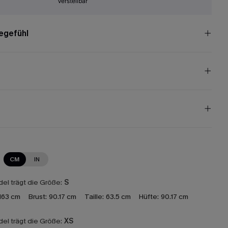
Verstellbar
egefühl
CM
IN
el trägt die Größe:
S
163 cm
Brust:
90.17 cm
Taille:
63.5 cm
Hüfte:
90.17 cm
el trägt die Größe:
XS