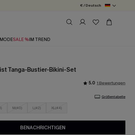
€ / Deutsch
MODE
SALE %
IM TREND
st Tanga-Bustier-Bikini-Set
5.0
1 Bewertungen
Größentabelle
8)
M(40)
L(42)
XL(44)
BENACHRICHTIGEN