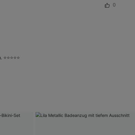
0
en. ⭐⭐⭐⭐⭐