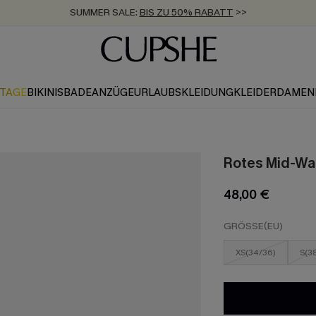
SUMMER SALE:
BIS ZU 50% RABATT
>>
ZUM NEWSLETTER:
KOSTENLOSER VERSAND AB 89 €
BIS ZU -20% EXTRA ERHALTEN
>>
>>
KTAGE
BIKINIS
BADEANZÜGE
URLAUBSKLEIDUNG
KLEIDER
DAMEN
Rotes Mid-Wai
48,00 €
GRÖSSE(EU)
XS(34/36)
S(3