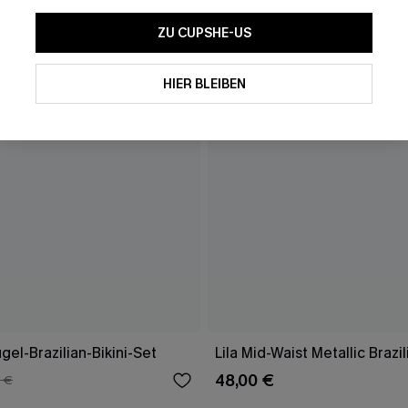
ZU CUPSHE-US
HIER BLEIBEN
gel-Brazilian-Bikini-Set
Lila Mid-Waist Metallic Brazil
48,00 €
 €