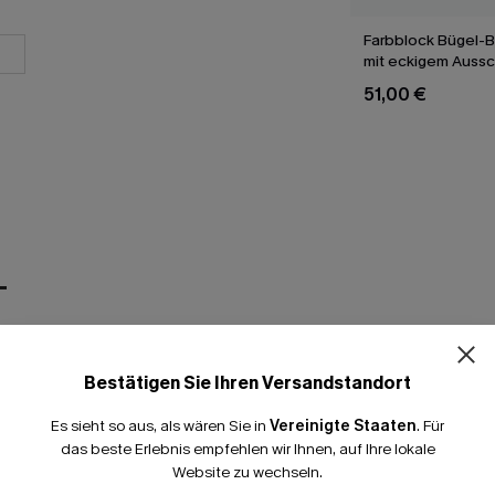
Farbblock Bügel-
mit eckigem Aussc
51,00 €
T
Bestätigen Sie Ihren Versandstandort
Es sieht so aus, als wären Sie in
Vereinigte Staaten
.
Für
das beste Erlebnis empfehlen wir Ihnen, auf Ihre lokale
Website zu wechseln.