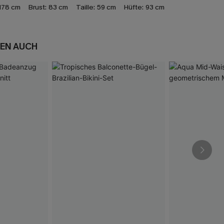
178 cm
Brust:
83 cm
Taille:
59 cm
Hüfte:
93 cm
EN AUCH