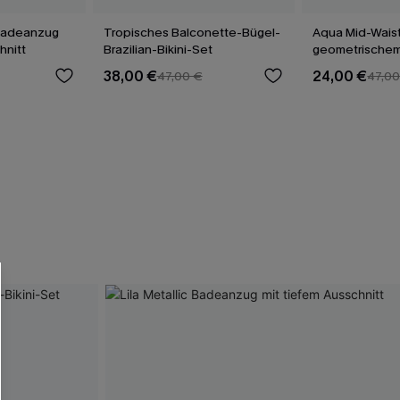
Badeanzug
Tropisches Balconette-Bügel-
Aqua Mid-Waist 
hnitt
Brazilian-Bikini-Set
geometrischem
38,00 €
24,00 €
47,00 €
47,00