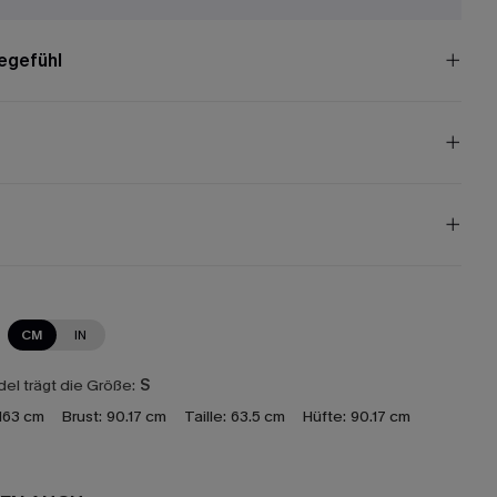
egefühl
CM
IN
el trägt die Größe:
S
163 cm
Brust:
90.17 cm
Taille:
63.5 cm
Hüfte:
90.17 cm