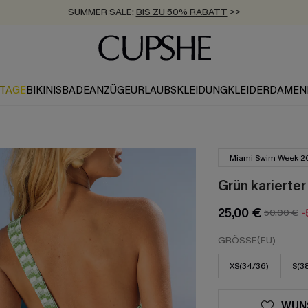
SUMMER SALE:
BIS ZU 50% RABATT
>>
ZUM NEWSLETTER:
KOSTENLOSER VERSAND AB 89 €
BIS ZU -20% EXTRA ERHALTEN
>>
>>
KTAGE
BIKINIS
BADEANZÜGE
URLAUBSKLEIDUNG
KLEIDER
DAMEN
Miami Swim Week 2
Grün karierte
25,00 €
50,00 €
-
GRÖSSE(EU)
XS(34/36)
S(3
WUN