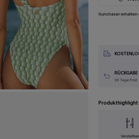
Sunchaser erhalten 
KOSTENLOS
RÜCKGABE
30 Tage Frist
Produkthighlight
Verstellba