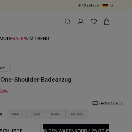
€ / Deutsch
MODE
SALE %
IM TREND
026
r One-Shoulder-Badeanzug
50%
Größentabelle
8)
M(40)
L(42)
XL(44)
XXL(46)
SCHLISTE
IN DEN WARENKORB
/
25,00 €