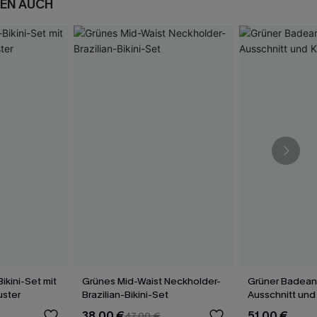
EN AUCH
ikini-Set mit
Grünes Mid-Waist Neckholder-
Grüner Badean
ster
Brazilian-Bikini-Set
Ausschnitt und
38,00 €
51,00 €
47,00 €