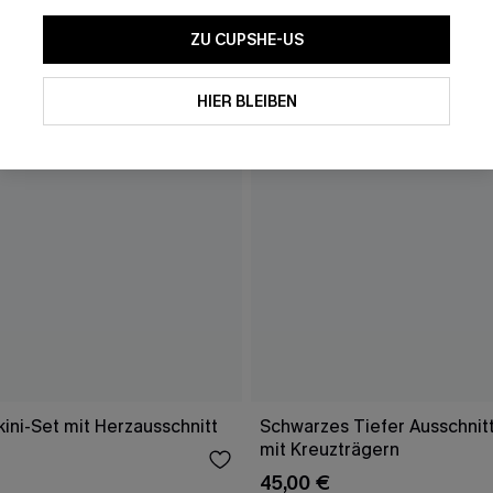
ZU CUPSHE-US
HIER BLEIBEN
ini-Set mit Herzausschnitt
Schwarzes Tiefer Ausschnitt
mit Kreuzträgern
45,00 €