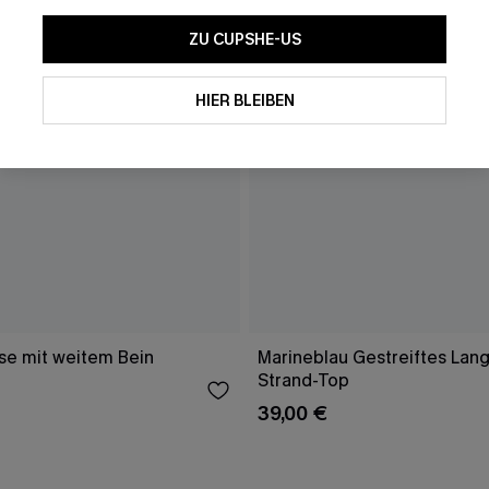
ZU CUPSHE-US
HIER BLEIBEN
e mit weitem Bein
Marineblau Gestreiftes Lang
Strand-Top
39,00 €