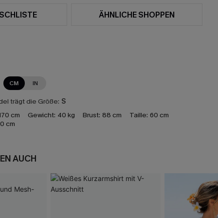
SCHLISTE
ÄHNLICHE SHOPPEN
CM
IN
el trägt die Größe:
S
170 cm
Gewicht:
40 kg
Brust:
88 cm
Taille:
60 cm
0 cm
EN AUCH