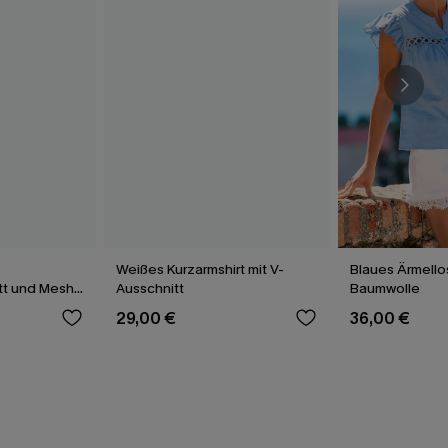
Weißes Kurzarmshirt mit V-
Blaues Ärmell
tt und Mesh-
Ausschnitt
Baumwolle
29,00 €
36,00 €