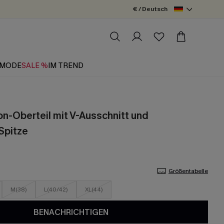
€ / Deutsch
MODE
SALE %
IM TREND
n-Oberteil mit V-Ausschnitt und
Spitze
Größentabelle
M(38)
L(40/42)
XL(44)
BENACHRICHTIGEN