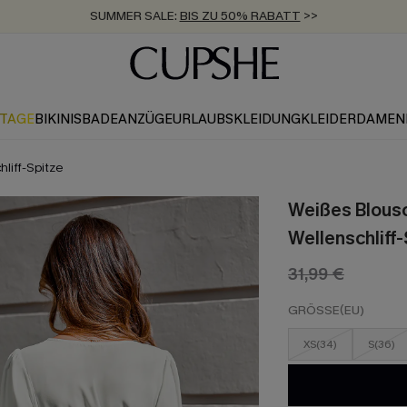
SUMMER SALE:
BIS ZU 50% RABATT
>>
ZUM NEWSLETTER:
KOSTENLOSER VERSAND AB 89 €
BIS ZU -20% EXTRA ERHALTEN
>>
>>
KTAGE
BIKINIS
BADEANZÜGE
URLAUBSKLEIDUNG
KLEIDER
DAMEN
hliff-Spitze
Weißes Blouso
Wellenschliff-
31,99 €
GRÖSSE(EU)
XS(34)
S(36)