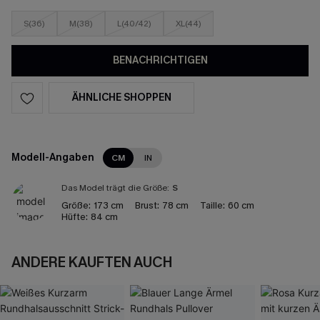
S(36)
M(38)
L(40/42)
XL(44)
BENACHRICHTIGEN
ÄHNLICHE SHOPPEN
Modell-Angaben
CM
IN
Das Model trägt die Größe:
S
Größe:
173 cm
Brust:
78 cm
Taille:
60 cm
Hüfte:
84 cm
ANDERE KAUFTEN AUCH