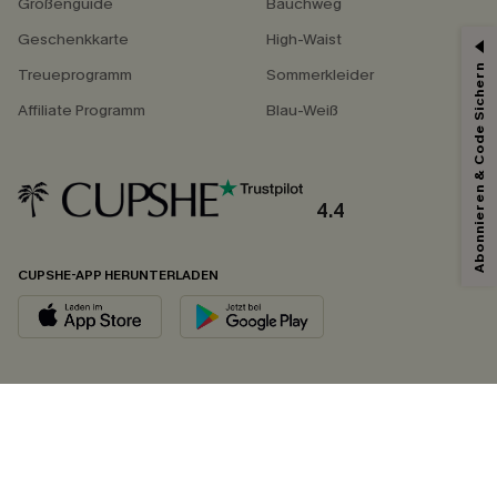
Größenguide
Bauchweg
Geschenkkarte
High-Waist
Abonnieren & Code Sichern
Treueprogramm
Sommerkleider
Affiliate Programm
Blau-Weiß
4.4
CUPSHE-APP HERUNTERLADEN
FOLGEN SIE UNS AUF