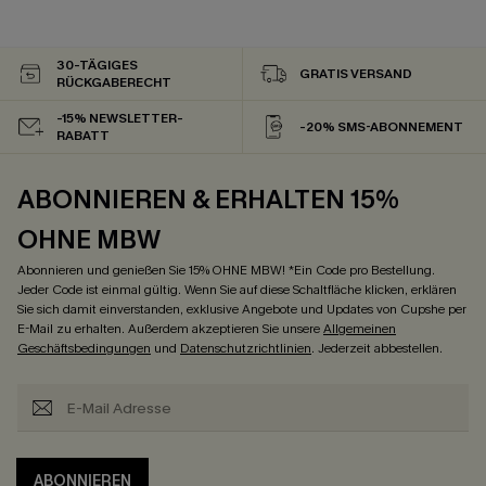
30-TÄGIGES
GRATIS VERSAND
RÜCKGABERECHT
-15% NEWSLETTER-
-20% SMS-ABONNEMENT
RABATT
ABONNIEREN & ERHALTEN 15%
OHNE MBW
Abonnieren und genießen Sie 15% OHNE MBW! *Ein Code pro Bestellung.
Jeder Code ist einmal gültig. Wenn Sie auf diese Schaltfläche klicken, erklären
Sie sich damit einverstanden, exklusive Angebote und Updates von Cupshe per
E-Mail zu erhalten. Außerdem akzeptieren Sie unsere
Allgemeinen
Geschäftsbedingungen
und
Datenschutzrichtlinien
. Jederzeit abbestellen.
ABONNIEREN