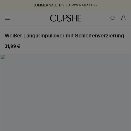
SUMMER SALE:
BIS ZU 50% RABATT
>>
ZUM NEWSLETTER:
KOSTENLOSER VERSAND AB 89 €
BIS ZU -20% EXTRA ERHALTEN
>>
>>
Weißer Langarmpullover mit Schleifenverzierung
31,99 €