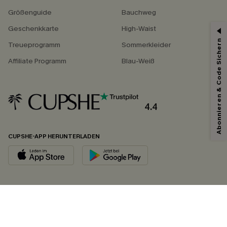
Größenguide
Bauchweg
Geschenkkarte
High-Waist
Abonnieren & Code Sichern
Treueprogramm
Sommerkleider
Affiliate Programm
Blau-Weiß
4.4
CUPSHE-APP HERUNTERLADEN
FOLGEN SIE UNS AUF