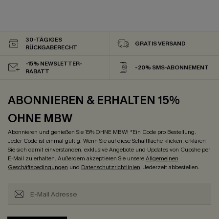
30-TÄGIGES
GRATIS VERSAND
RÜCKGABERECHT
-15% NEWSLETTER-
-20% SMS-ABONNEMENT
RABATT
ABONNIEREN & ERHALTEN 15%
OHNE MBW
Abonnieren und genießen Sie 15% OHNE MBW! *Ein Code pro Bestellung.
Jeder Code ist einmal gültig. Wenn Sie auf diese Schaltfläche klicken, erklären
Sie sich damit einverstanden, exklusive Angebote und Updates von Cupshe per
E-Mail zu erhalten. Außerdem akzeptieren Sie unsere
Allgemeinen
Geschäftsbedingungen
und
Datenschutzrichtlinien
. Jederzeit abbestellen.