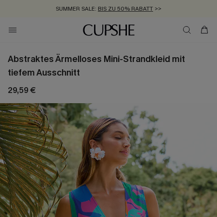
SUMMER SALE:
BIS ZU 50% RABATT
>>
ZUM NEWSLETTER:
KOSTENLOSER VERSAND AB 89 €
BIS ZU -20% EXTRA ERHALTEN
>>
>>
Abstraktes Ärmelloses Mini-Strandkleid mit
tiefem Ausschnitt
29,59 €