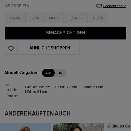
GRÖSSE(EU)
Größentabelle
XS(34)
S(36)
M(38)
L(40/42)
XL(44)
BENACHRICHTIGEN
ÄHNLICHE SHOPPEN
Modell-Angaben
CM
IN
Größe:
165 cm
Brust:
77 cm
Taille:
61 cm
Hüfte:
81 cm
ANDERE KAUFTEN AUCH