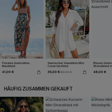
Florales Gesmoktes
Seersucker Gewebtes Mini
Blaues Gesmo
Maxikleid
Cover-Up-Kleid
Strandkleid m
41,00 €
36,00 €
48,00 €
40,00 €
HÄUFIG ZUSAMMEN GEKAUFT