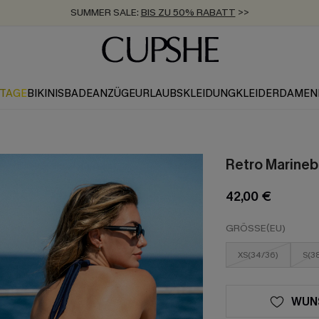
SUMMER SALE:
BIS ZU 50% RABATT
>>
ZUM NEWSLETTER:
KOSTENLOSER VERSAND AB 89 €
BIS ZU -20% EXTRA ERHALTEN
>>
>>
KTAGE
BIKINIS
BADEANZÜGE
URLAUBSKLEIDUNG
KLEIDER
DAMEN
Retro Marineb
42,00 €
GRÖSSE(EU)
XS(34/36)
S(3
WUN