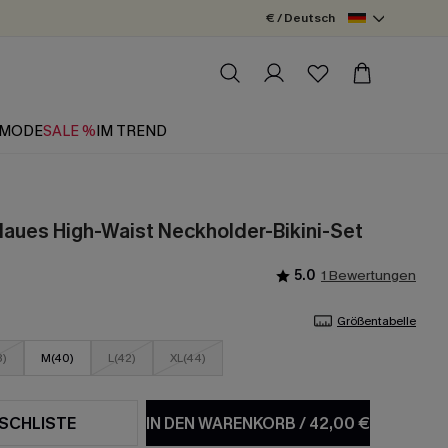
€ / Deutsch
MODE
SALE %
IM TREND
laues High-Waist Neckholder-Bikini-Set
5.0
1 Bewertungen
Größentabelle
8)
M(40)
L(42)
XL(44)
SCHLISTE
IN DEN WARENKORB
/
42,00 €