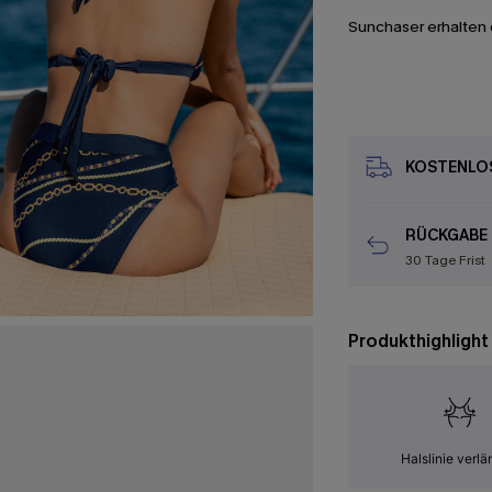
Sunchaser erhalten 
KOSTENLOS
RÜCKGABE
30 Tage Frist
Produkthighlight
Halslinie verlä