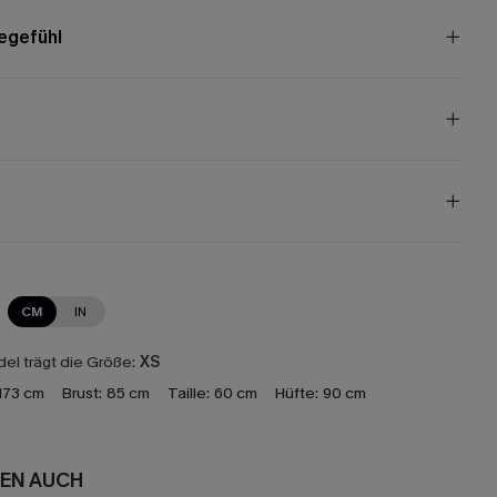
egefühl
CM
IN
el trägt die Größe:
XS
173 cm
Brust:
85 cm
Taille:
60 cm
Hüfte:
90 cm
EN AUCH