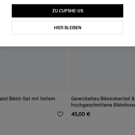
ZU CUPSHE-US
HIER BLEIBEN
ist Bikini-Set mit tiefem
Gewickeltes Bikinioberteil &
hochgeschnittene Bikinihos
45,00 €