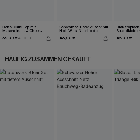
Boho-Bikini-Top mit
Schwarzes Tiefer Ausschnitt
Blau tropisch
Muschelnaht & Cheeky
High-Waist Neckholder-
Strandkleid m
Bikinihose
Bikini-Set
39,00 €
48,00 €
45,00 €
43,00 €
HÄUFIG ZUSAMMEN GEKAUFT