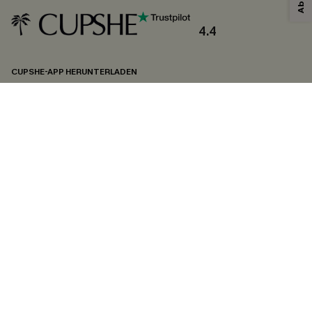
4.4
CUPSHE-APP HERUNTERLADEN
FOLGEN SIE UNS AUF
©2026 CUPSHE DEUTSCHLAND
Datenschutz
&
AGB
&
Zugänglichkeitserklärung
Cookie-Einstellungen