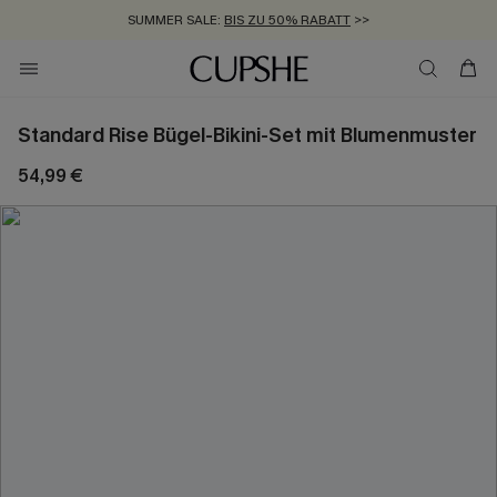
SUMMER SALE:
BIS ZU 50% RABATT
>>
ZUM NEWSLETTER:
KOSTENLOSER VERSAND AB 89 €
BIS ZU -20% EXTRA ERHALTEN
>>
>>
Standard Rise Bügel-Bikini-Set mit Blumenmuster
54,99 €