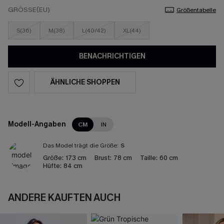
GRÖSSE(EU)
Größentabelle
S(36)
M(38)
L(40/42)
XL(44)
BENACHRICHTIGEN
ÄHNLICHE SHOPPEN
Modell-Angaben
CM
IN
Das Model trägt die Größe:
S
Größe:
173 cm
Brust:
78 cm
Taille:
60 cm
Hüfte:
84 cm
ANDERE KAUFTEN AUCH