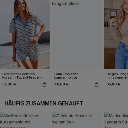
Gestreiftes Lockeres
Grün Tropische
Beiges Langa
Kurzarm Top mit Kragen-
Langarmbluse
mit asymmet
Ausschnitt
Ausschnitt
37,00 €
46,00 €
35,00 €
HÄUFIG ZUSAMMEN GEKAUFT