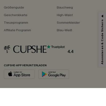
Größenguide
Bauchweg
Geschenkkarte
High-Waist
Abonnieren & Code Sichern
Treueprogramm
Sommerkleider
Affiliate Programm
Blau-Weiß
4.4
CUPSHE-APP HERUNTERLADEN
FOLGEN SIE UNS AUF