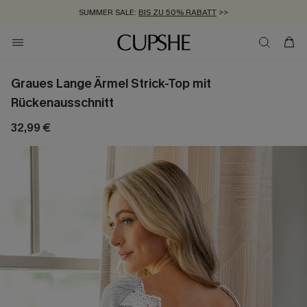
SUMMER SALE:
BIS ZU 50% RABATT
>>
ZUM NEWSLETTER:
KOSTENLOSER VERSAND AB 89 €
BIS ZU -20% EXTRA ERHALTEN
>>
>>
Graues Lange Ärmel Strick-Top mit
Rückenausschnitt
32,99 €