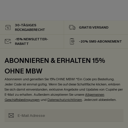
30-TÄGIGES
GRATIS VERSAND
RÜCKGABERECHT
-15% NEWSLETTER-
-20% SMS-ABONNEMENT
RABATT
ABONNIEREN & ERHALTEN 15%
OHNE MBW
Abonnieren und genießen Sie 15% OHNE MBW! *Ein Code pro Bestellung.
Jeder Code ist einmal gültig. Wenn Sie auf diese Schaltfläche klicken, erklären
Sie sich damit einverstanden, exklusive Angebote und Updates von Cupshe per
E-Mail zu erhalten. Außerdem akzeptieren Sie unsere
Allgemeinen
Geschäftsbedingungen
und
Datenschutzrichtlinien
. Jederzeit abbestellen.