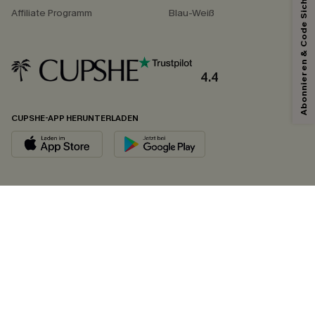
Abonnieren & Code Sichern
Affiliate Programm
Blau-Weiß
4.4
CUPSHE-APP HERUNTERLADEN
FOLGEN SIE UNS AUF
©2026 CUPSHE DEUTSCHLAND
Datenschutz
&
AGB
&
Zugänglichkeitserklärung