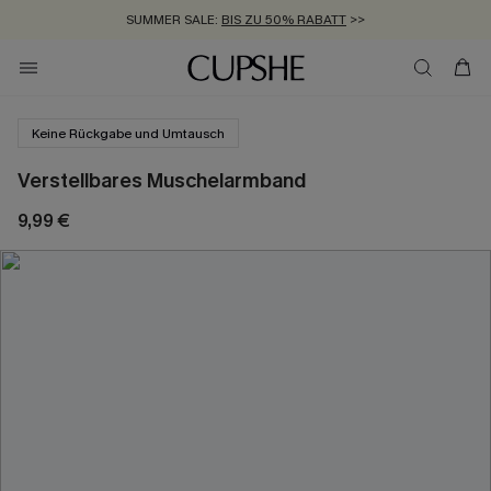
SUMMER SALE:
BIS ZU 50% RABATT
>>
ZUM NEWSLETTER:
KOSTENLOSER VERSAND AB 89 €
BIS ZU -20% EXTRA ERHALTEN
>>
>>
Keine Rückgabe und Umtausch
Verstellbares Muschelarmband
9,99 €