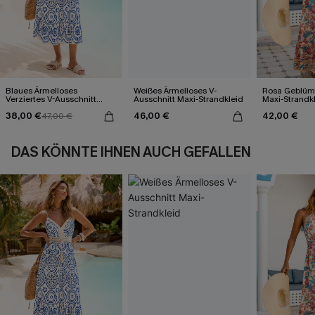
Blaues Ärmelloses
Weißes Ärmelloses V-
Rosa Geblümt
Verziertes V-Ausschnitt
Ausschnitt Maxi-Strandkleid
Maxi-Strandk
Midi-Trägerkleid
Ausschnitt
38,00 €
46,00 €
42,00 €
47,00 €
DAS KÖNNTE IHNEN AUCH GEFALLEN