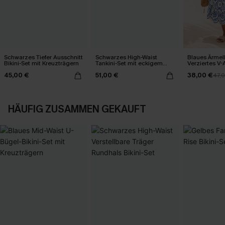
Schwarzes Tiefer Ausschnitt
Schwarzes High-Waist
Blaues Ärmel
Bikini-Set mit Kreuzträgern
Tankini-Set mit eckigem
Verziertes V-
Ausschnitt
Midi-Trägerkl
45,00 €
51,00 €
38,00 €
47,
HÄUFIG ZUSAMMEN GEKAUFT