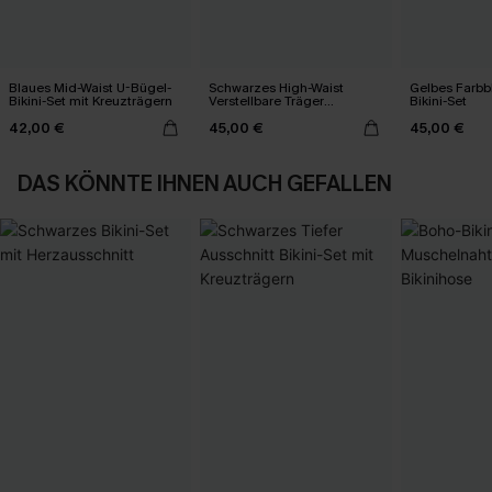
Blaues Mid-Waist U-Bügel-
Schwarzes High-Waist
Gelbes Farbb
Bikini-Set mit Kreuzträgern
Verstellbare Träger
Bikini-Set
Rundhals Bikini-Set
42,00 €
45,00 €
45,00 €
DAS KÖNNTE IHNEN AUCH GEFALLEN