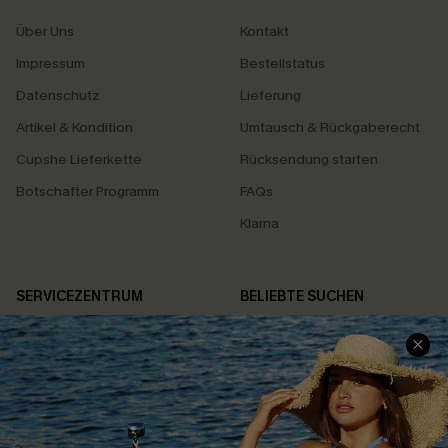
Über Uns
Kontakt
Impressum
Bestellstatus
Datenschutz
Lieferung
Artikel & Kondition
Umtausch & Rückgaberecht
Cupshe Lieferkette
Rücksendung starten
Botschafter Programm
FAQs
Klarna
SERVICEZENTRUM
BELIEBTE SUCHEN
Größenguide
Bauchweg
Geschenkkarte
High-Waist
Treueprogramm
Sommerkleider
Affiliate Programm
Blau-Weiß