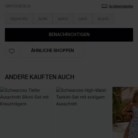
GRÖSSE(EU)
Größentabelle
XS(34/36)
S(38)
M(40)
L(42)
XL(44)
BENACHRICHTIGEN
ÄHNLICHE SHOPPEN
ANDERE KAUFTEN AUCH