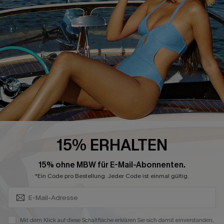
4.4
CUPSHE-APP HERUNTERLADEN
FOLGEN SIE UNS AUF
15% ERHALTEN
Abonnieren & Code Sichern
15% ohne MBW für E-Mail-Abonnenten.
*Ein Code pro Bestellung. Jeder Code ist einmal gültig.
©2026 CUPSHE DEUTSCHLAND
Datenschutz
&
AGB
&
Zugänglichkeitserklärung
Cookie-Einstellungen
Mit dem Klick auf diese Schaltfläche erklären Sie sich damit einverstanden,