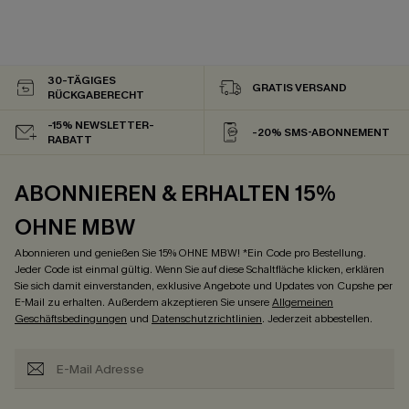
30-TÄGIGES
GRATIS VERSAND
RÜCKGABERECHT
-15% NEWSLETTER-
-20% SMS-ABONNEMENT
RABATT
ABONNIEREN & ERHALTEN 15%
OHNE MBW
Abonnieren und genießen Sie 15% OHNE MBW! *Ein Code pro Bestellung.
Jeder Code ist einmal gültig. Wenn Sie auf diese Schaltfläche klicken, erklären
Sie sich damit einverstanden, exklusive Angebote und Updates von Cupshe per
E-Mail zu erhalten. Außerdem akzeptieren Sie unsere
Allgemeinen
Geschäftsbedingungen
und
Datenschutzrichtlinien
. Jederzeit abbestellen.