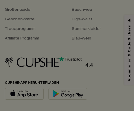
Größenguide
Bauchweg
Geschenkkarte
High-Waist
Abonnieren & Code Sichern
Treueprogramm
Sommerkleider
Affiliate Programm
Blau-Weiß
4.4
CUPSHE-APP HERUNTERLADEN
FOLGEN SIE UNS AUF