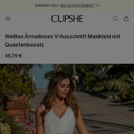
SUMMER SALE:
BIS ZU 50% RABATT
>>
ZUM NEWSLETTER:
KOSTENLOSER VERSAND AB 89 €
BIS ZU -20% EXTRA ERHALTEN
>>
>>
Weißes Ärmelloses V-Ausschnitt Maxikleid mit
Quastenbesatz
46,79 €