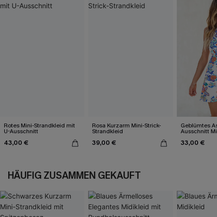
Rotes Mini-Strandkleid mit
Rosa Kurzarm Mini-Strick-
Geblümtes A
U-Ausschnitt
Strandkleid
Ausschnitt Mi
Taillengürtel
43,00 €
39,00 €
33,00 €
HÄUFIG ZUSAMMEN GEKAUFT