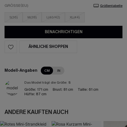
GRÖSSE(EU)
Größentabelle
S(36)
M(38)
L(40/42)
XL(44)
BENACHRICHTIGEN
ÄHNLICHE SHOPPEN
Modell-Angaben
CM
IN
Das Model trägt die Größe:
S
Größe:
171 cm
Brust:
81 cm
Taille:
61 cm
Hüfte:
87 cm
ANDERE KAUFTEN AUCH