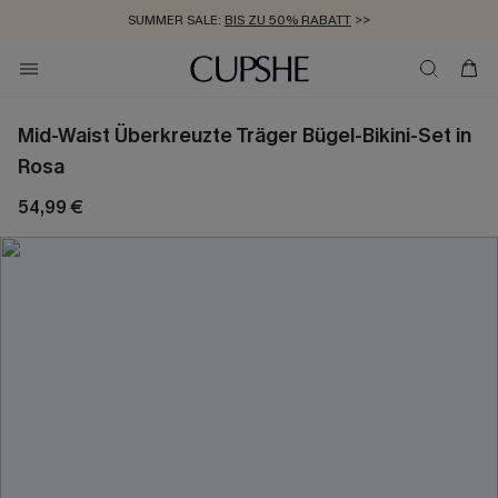
SUMMER SALE:
BIS ZU 50% RABATT
>>
ZUM NEWSLETTER:
KOSTENLOSER VERSAND AB 89 €
BIS ZU -20% EXTRA ERHALTEN
>>
>>
Mid-Waist Überkreuzte Träger Bügel-Bikini-Set in
Rosa
54,99 €