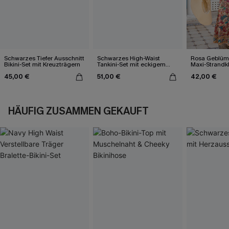
Schwarzes Tiefer Ausschnitt
Schwarzes High-Waist
Rosa Geblümt
Bikini-Set mit Kreuzträgern
Tankini-Set mit eckigem
Maxi-Strandk
Ausschnitt
Ausschnitt
45,00 €
51,00 €
42,00 €
HÄUFIG ZUSAMMEN GEKAUFT