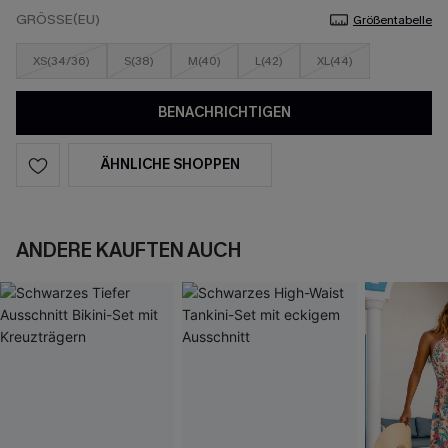
GRÖSSE(EU)
Größentabelle
XS(34/36)
S(38)
M(40)
L(42)
XL(44)
BENACHRICHTIGEN
ÄHNLICHE SHOPPEN
ANDERE KAUFTEN AUCH