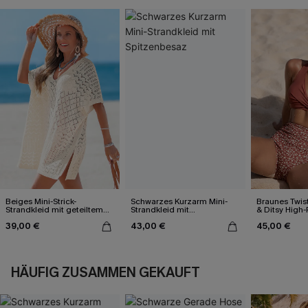
Beiges Mini-Strick-
Schwarzes Kurzarm Mini-
Braunes Twist
Strandkleid mit geteiltem
Strandkleid mit
& Ditsy High-
Saum
Spitzenbesaz
39,00 €
43,00 €
45,00 €
HÄUFIG ZUSAMMEN GEKAUFT