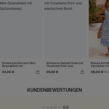
Schwarzes Kurzarm Mini-
Schwarze Gerade Hose mit
Blaues Ärmel
Strandkleid mit
Ornament-Print und
Verziertes V-
Spitzenbesaz
elastischem Bund
Midi-Trägerkl
43,00 €
39,00 €
38,00 €
47,
KUNDENBEWERTUNGEN
0.0