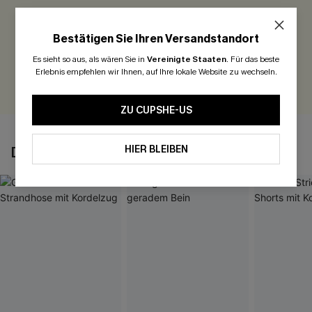
Seien Sie der Erste, der bewertet
Bestätigen Sie Ihren Versandstandort
300 Punkte für Ihre Bewertung!
Es sieht so aus, als wären Sie in
Vereinigte Staaten
.
Für das beste
Erlebnis empfehlen wir Ihnen, auf Ihre lokale Website zu wechseln.
BEWERTEN
ZU CUPSHE-US
HIER BLEIBEN
DAS KÖNNTE IHNEN AUCH GEFALLEN