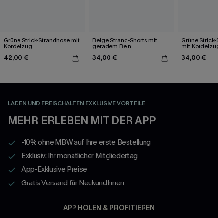
Grüne Strick-Strandhose mit
Beige Strand-Shorts mit
Grüne Strick-
Kordelzug
geradem Bein
mit Kordelzu
42,00 €
34,00 €
34,00 €
LADEN UND FREISCHALTEN EXKLUSIVE VORTEILE
MEHR ERLEBEN MIT DER APP
-10% ohne MBW auf Ihre erste Bestellung
Exklusiv: Ihr monatlicher Mitgliedertag
App-Exklusive Preise
Gratis Versand für NeukundInnen
APP HOLEN & PROFITIEREN