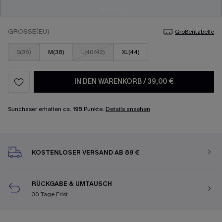
GRÖSSE(EU)
Größentabelle
S(36)
M(38)
L(40/42)
XL(44)
IN DEN WARENKORB
/
39,00 €
Sunchaser erhalten ca.
195
Punkte.
Details ansehen
KOSTENLOSER VERSAND AB 89 €
RÜCKGABE & UMTAUSCH
30 Tage Frist