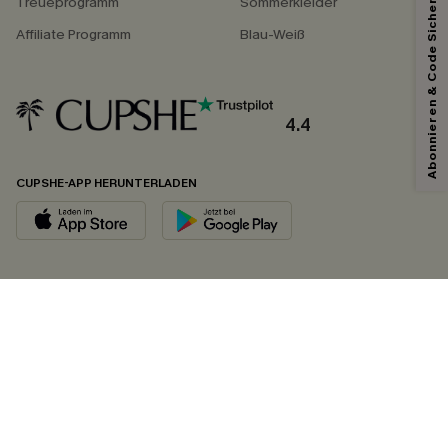
Abonnieren & Code Sichern
Treueprogramm
Sommerkleider
Affiliate Programm
Blau-Weiß
4.4
CUPSHE-APP HERUNTERLADEN
FOLGEN SIE UNS AUF
©2026 CUPSHE DEUTSCHLAND