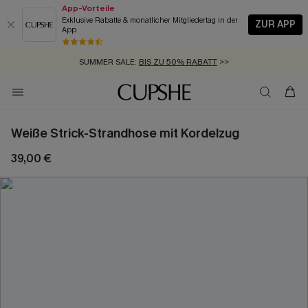
App-Vorteile
Exklusive Rabatte & monatlicher Mitgliedertag in der
ZUR APP
App
GRATIS MASSBAND MIT JEDEM SCHNELLVERSAND-ARTIKEL >>
SUMMER SALE:
BIS ZU 50% RABATT
>>
ZUM NEWSLETTER:
KOSTENLOSER VERSAND AB 89 €
BIS ZU -20% EXTRA ERHALTEN
>>
>>
Weiße Strick-Strandhose mit Kordelzug
39,00 €