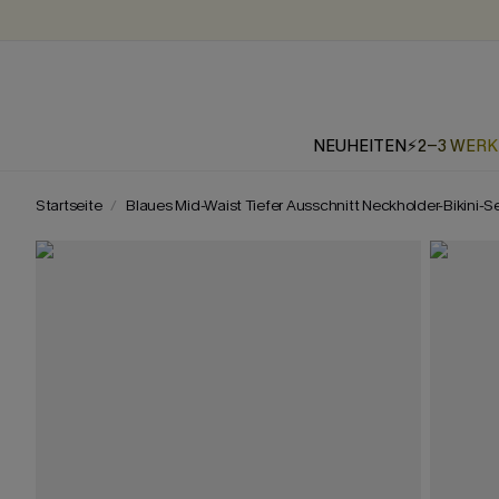
NEUHEITEN
⚡2-3 WER
Startseite
Blaues Mid-Waist Tiefer Ausschnitt Neckholder-Bikini-S