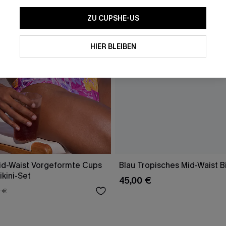
ZU CUPSHE-US
HIER BLEIBEN
d-Waist Vorgeformte Cups
Blau Tropisches Mid-Waist Bi
kini-Set
45,00 €
 €