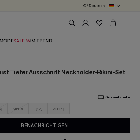
€ / Deutsch
MODE
SALE %
IM TREND
ist Tiefer Ausschnitt Neckholder-Bikini-Set
Größentabelle
8)
M(40)
L(42)
XL(44)
BENACHRICHTIGEN