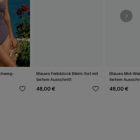
chweg-
Blaues Farbblock Bikini-Set mit
Blaues Mid-Wais
tiefem Ausschnitt
tiefem Ausschn
48,00 €
48,00 €