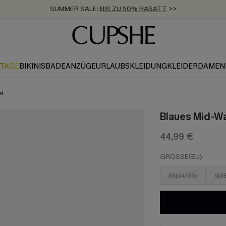
SUMMER SALE:
BIS ZU 50% RABATT
>>
ZUM NEWSLETTER:
KOSTENLOSER VERSAND AB 89 €
BIS ZU -20% EXTRA ERHALTEN
>>
>>
KTAGE
BIKINIS
BADEANZÜGE
URLAUBSKLEIDUNG
KLEIDER
DAMEN
et
Blaues Mid-Wa
44,99 €
GRÖSSE(EU)
XS(34/36)
S(3