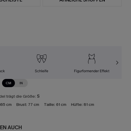
uck
Schleife
Figurformender Effekt
Leic
CM
IN
el trägt die Größe:
S
165 cm
Brust:
77 cm
Taille:
61 cm
Hüfte:
81 cm
EN AUCH