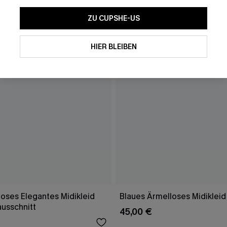
ZU CUPSHE-US
HIER BLEIBEN
oses Elegantes Midikleid
Blaues Ärmelloses Midikleid
ausschnitt
45,00 €