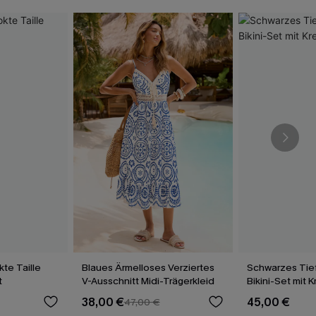
te Taille
Blaues Ärmelloses Verziertes
Schwarzes Tief
t
V-Ausschnitt Midi-Trägerkleid
Bikini-Set mit 
38,00 €
45,00 €
47,00 €