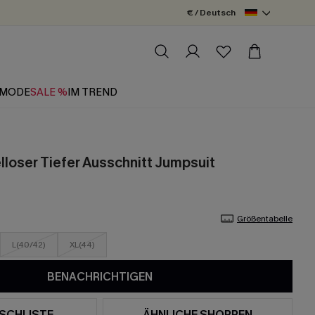
€ / Deutsch
MODE
SALE %
IM TREND
lloser Tiefer Ausschnitt Jumpsuit
Größentabelle
L(40/42)
XL(44)
BENACHRICHTIGEN
SCHLISTE
ÄHNLICHE SHOPPEN