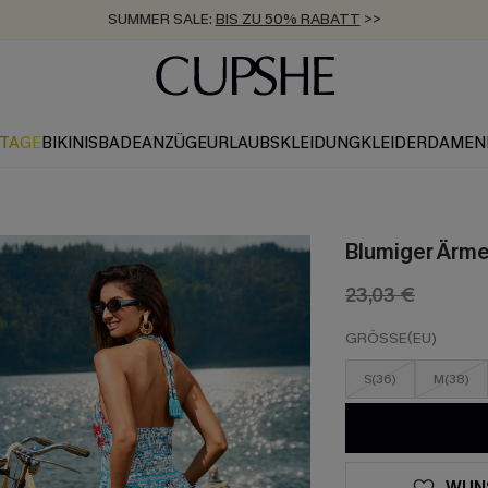
SUMMER SALE:
BIS ZU 50% RABATT
>>
ZUM NEWSLETTER:
KOSTENLOSER VERSAND AB 89 €
BIS ZU -20% EXTRA ERHALTEN
>>
>>
KTAGE
BIKINIS
BADEANZÜGE
URLAUBSKLEIDUNG
KLEIDER
DAMEN
Blumiger Ärme
23,03 €
GRÖSSE(EU)
S(36)
M(38)
WUN