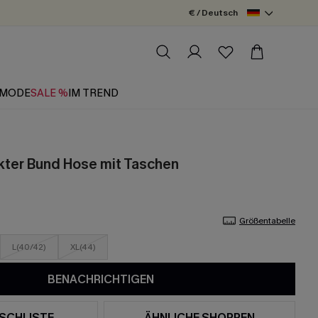
€ / Deutsch
MODE
SALE %
IM TREND
ter Bund Hose mit Taschen
Größentabelle
L(40/42)
XL(44)
BENACHRICHTIGEN
SCHLISTE
ÄHNLICHE SHOPPEN