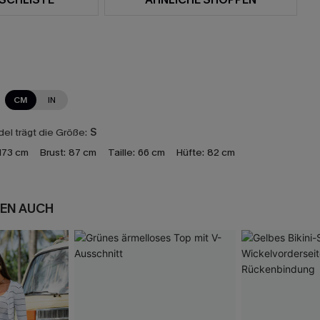
CM
IN
el trägt die Größe:
S
173 cm
Brust:
87 cm
Taille:
66 cm
Hüfte:
82 cm
EN AUCH