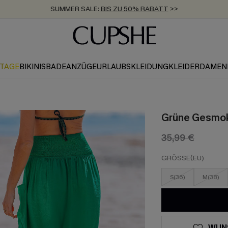
ZUM NEWSLETTER:
BIS ZU -20% EXTRA ERHALTEN
>>
KOSTENLOSER VERSAND AB 89 €
>>
KTAGE
BIKINIS
BADEANZÜGE
URLAUBSKLEIDUNG
KLEIDER
DAMEN
Grüne Gesmok
35,99 €
GRÖSSE(EU)
S(36)
M(38)
WUN