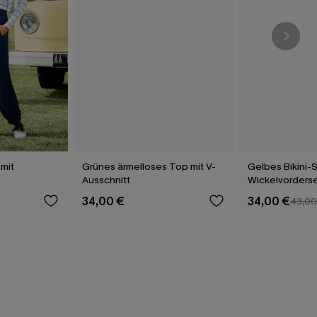
mit
Grünes ärmelloses Top mit V-
Gelbes Bikini-S
Ausschnitt
Wickelvorderse
Rückenbindun
34,00 €
34,00 €
43,00