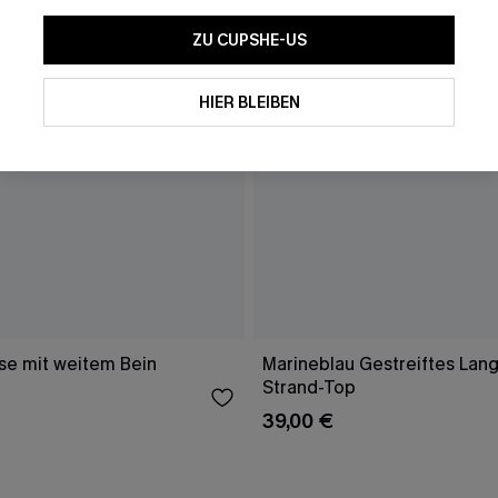
ZU CUPSHE-US
HIER BLEIBEN
e mit weitem Bein
Marineblau Gestreiftes Lang
Strand-Top
39,00 €