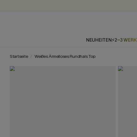
NEUHEITEN
⚡2-3 WER
Startseite
Weißes Ärmelloses Rundhals Top