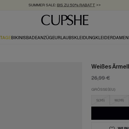
SUMMER SALE:
BIS ZU 50% RABATT
>>
ZUM NEWSLETTER:
KOSTENLOSER VERSAND AB 89 €
BIS ZU -20% EXTRA ERHALTEN
>>
>>
KTAGE
BIKINIS
BADEANZÜGE
URLAUBSKLEIDUNG
KLEIDER
DAMEN
Weißes Ärmel
26,99 €
GRÖSSE(EU)
S(36)
M(38)
WUN