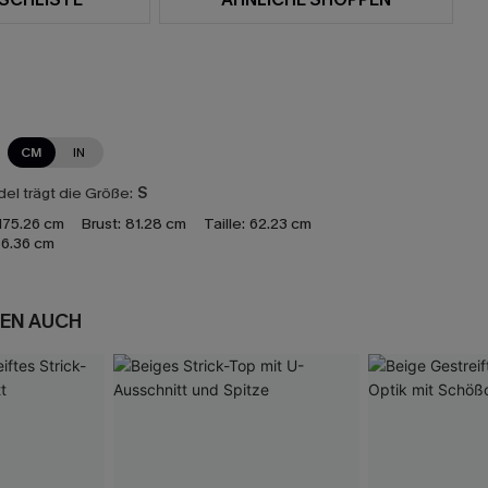
CM
IN
el trägt die Größe:
S
175.26 cm
Brust:
81.28 cm
Taille:
62.23 cm
6.36 cm
EN AUCH