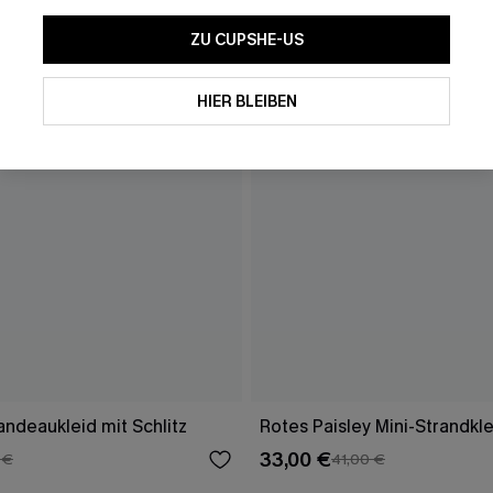
ZU CUPSHE-US
HIER BLEIBEN
ndeaukleid mit Schlitz
Rotes Paisley Mini-Strandkle
33,00 €
 €
41,00 €