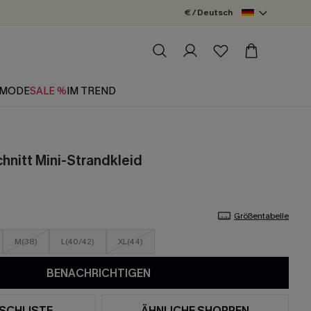
€ / Deutsch
MODE
SALE %
IM TREND
hnitt Mini-Strandkleid
Größentabelle
M(38)
L(40/42)
XL(44)
BENACHRICHTIGEN
SCHLISTE
ÄHNLICHE SHOPPEN