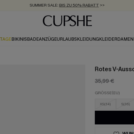
SUMMER SALE:
BIS ZU 50% RABATT
>>
ZUM NEWSLETTER:
KOSTENLOSER VERSAND AB 89 €
BIS ZU -20% EXTRA ERHALTEN
>>
>>
KTAGE
BIKINIS
BADEANZÜGE
URLAUBSKLEIDUNG
KLEIDER
DAMEN
Rotes V-Aussc
35,99 €
GRÖSSE(EU)
XS(34)
S(36)
WUN