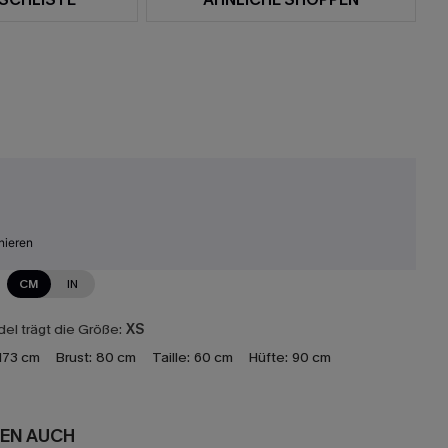
nieren
CM
IN
el trägt die Größe:
XS
173 cm
Brust:
80 cm
Taille:
60 cm
Hüfte:
90 cm
EN AUCH