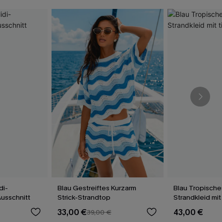
di-
Blau Gestreiftes Kurzarm
Blau Tropische
Ausschnitt
Strick-Strandtop
Strandkleid mit
Ausschnitt
33,00 €
43,00 €
39,00 €