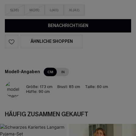
S(36)
M(38)
L(40)
XL(42)
BENACHRICHTIGEN
ÄHNLICHE SHOPPEN
Modell-Angaben
CM
IN
Größe:
173 cm
Brust:
85 cm
Taille:
60 cm
Hüfte:
90 cm
HÄUFIG ZUSAMMEN GEKAUFT