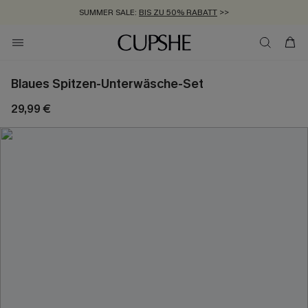
SUMMER SALE:
BIS ZU 50% RABATT
>>
ZUM NEWSLETTER:
KOSTENLOSER VERSAND AB 89 €
BIS ZU -20% EXTRA ERHALTEN
>>
>>
Blaues Spitzen-Unterwäsche-Set
29,99 €