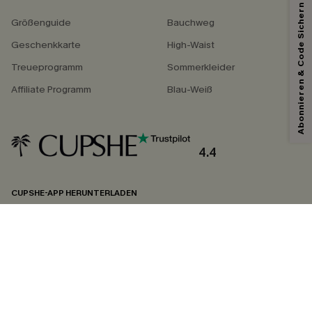
Abonnieren & Code Sichern
Größenguide
Bauchweg
Geschenkkarte
High-Waist
Treueprogramm
Sommerkleider
Affiliate Programm
Blau-Weiß
4.4
CUPSHE-APP HERUNTERLADEN
FOLGEN SIE UNS AUF