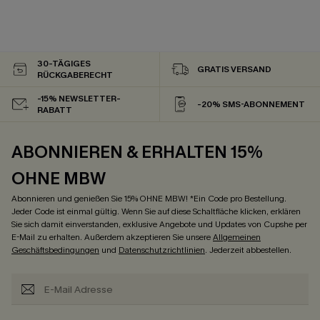
30-TÄGIGES
GRATIS VERSAND
RÜCKGABERECHT
-15% NEWSLETTER-
-20% SMS-ABONNEMENT
RABATT
ABONNIEREN & ERHALTEN 15%
OHNE MBW
Abonnieren und genießen Sie 15% OHNE MBW! *Ein Code pro Bestellung.
Jeder Code ist einmal gültig. Wenn Sie auf diese Schaltfläche klicken, erklären
Sie sich damit einverstanden, exklusive Angebote und Updates von Cupshe per
E-Mail zu erhalten. Außerdem akzeptieren Sie unsere
Allgemeinen
Geschäftsbedingungen
und
Datenschutzrichtlinien
. Jederzeit abbestellen.