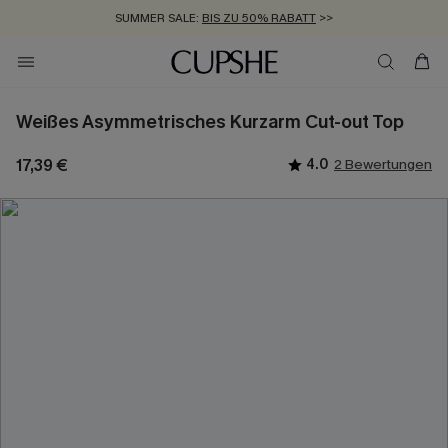
SUMMER SALE:
BIS ZU 50% RABATT
>>
ZUM NEWSLETTER:
KOSTENLOSER VERSAND AB 89 €
BIS ZU -20% EXTRA ERHALTEN
>>
>>
Weißes Asymmetrisches Kurzarm Cut-out Top
17,39 €
4.0
2 Bewertungen