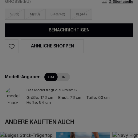
GRÖSSE(EU)
Größentabelle
S(36)
M(38)
L(40/42)
XL(44)
BENACHRICHTIGEN
ÄHNLICHE SHOPPEN
Modell-Angaben
CM
IN
Das Model trägt die Größe:
S
Größe:
173 cm
Brust:
78 cm
Taille:
60 cm
Hüfte:
84 cm
ANDERE KAUFTEN AUCH