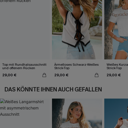
Top mit Rundhalsausschnitt
Ärmelloses Schwarz-Weißes
Weißes Kurza
und offenem Rücken
Strick-Top
Strick-Top
29,00 €
29,00 €
29,00 €
DAS KÖNNTE IHNEN AUCH GEFALLEN