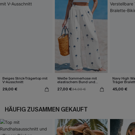
Beiges Strick-Trägertop mit
Weiße Sommerhose mit
Navy High Wai
V-Ausschnitt
elastischem Bund und
Träger Bralett
Taschen
29,00 €
27,00 €
45,00 €
34,00 €
HÄUFIG ZUSAMMEN GEKAUFT