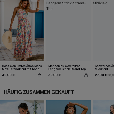
Rosa Geblümtes Ärmelloses
Marineblau Gestreiftes
Schwarzes Är
Maxi-Strandkleid mit hohem
Langarm Strick-Strand-Top
Midikleid
Ausschnitt
42,00 €
39,00 €
27,00 €
30,
HÄUFIG ZUSAMMEN GEKAUFT