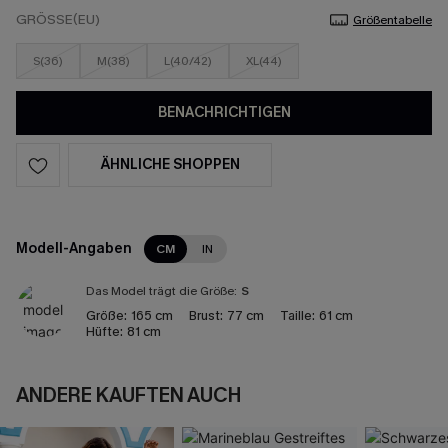
GRÖSSE(EU)
Größentabelle
S(36)
M(38)
L(40/42)
XL(44)
BENACHRICHTIGEN
ÄHNLICHE SHOPPEN
Modell-Angaben
CM
IN
Das Model trägt die Größe:
S
Größe:
165 cm
Brust:
77 cm
Taille:
61 cm
Hüfte:
81 cm
ANDERE KAUFTEN AUCH