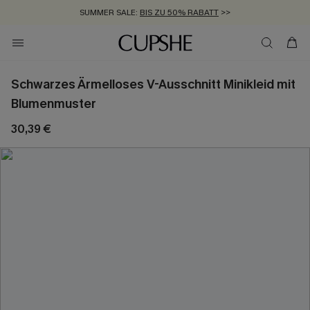
SUMMER SALE:
BIS ZU 50% RABATT
>>
ZUM NEWSLETTER:
KOSTENLOSER VERSAND AB 89 €
BIS ZU -20% EXTRA ERHALTEN
>>
>>
Schwarzes Ärmelloses V-Ausschnitt Minikleid mit
Blumenmuster
30,39 €