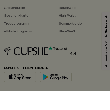
Größenguide
Bauchweg
Geschenkkarte
High-Waist
Abonnieren & Code Sichern
Treueprogramm
Sommerkleider
Affiliate Programm
Blau-Weiß
4.4
CUPSHE-APP HERUNTERLADEN
FOLGEN SIE UNS AUF