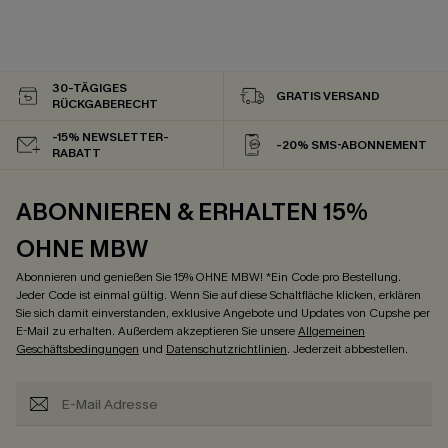
30-TÄGIGES
GRATIS VERSAND
RÜCKGABERECHT
-15% NEWSLETTER-
-20% SMS-ABONNEMENT
RABATT
ABONNIEREN & ERHALTEN 15%
OHNE MBW
Abonnieren und genießen Sie 15% OHNE MBW! *Ein Code pro Bestellung.
Jeder Code ist einmal gültig. Wenn Sie auf diese Schaltfläche klicken, erklären
Sie sich damit einverstanden, exklusive Angebote und Updates von Cupshe per
E-Mail zu erhalten. Außerdem akzeptieren Sie unsere
Allgemeinen
Geschäftsbedingungen
und
Datenschutzrichtlinien
. Jederzeit abbestellen.