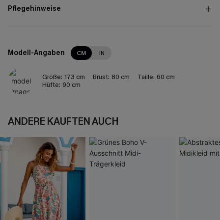
Pflegehinweise
Modell-Angaben
CM
IN
Größe:
173 cm
Brust:
80 cm
Taille:
60 cm
Hüfte:
90 cm
ANDERE KAUFTEN AUCH