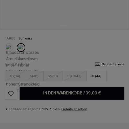
FARBE:
Schwarz
GRÖSSE(EU)
Größentabelle
XS(34)
S(36)
M(38)
L(40/42)
XL(44)
IN DEN WARENKORB
/
39,00 €
Sunchaser erhalten ca.
195
Punkte.
Details ansehen