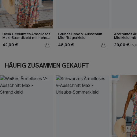
Rosa Geblümtes Ärmelloses
Grünes Boho V-Ausschnitt
Abstraktes Ä
Maxi-Strandkleid mit hohem
Midi-Trägerkleid
Midikleid mit
Ausschnitt
42,00 €
48,00 €
29,00 €
36,
HÄUFIG ZUSAMMEN GEKAUFT