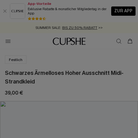
App-Vorteile
Exklusive Rabatte & monatlicher Mitgliedertag in der
ZUR APP
App
GRATIS MASSBAND MIT JEDEM SCHNELLVERSAND-ARTIKEL >>
SUMMER SALE:
BIS ZU 50% RABATT
>>
ZUM NEWSLETTER:
KOSTENLOSER VERSAND AB 89 €
BIS ZU -20% EXTRA ERHALTEN
>>
>>
Festlich
Schwarzes Ärmelloses Hoher Ausschnitt Midi-
Strandkleid
39,00 €