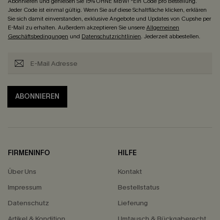
Abonnieren und genießen Sie 15% OHNE MBW! *Ein Code pro Bestellung.
Jeder Code ist einmal gültig. Wenn Sie auf diese Schaltfläche klicken, erklären
Sie sich damit einverstanden, exklusive Angebote und Updates von Cupshe per
E-Mail zu erhalten. Außerdem akzeptieren Sie unsere
Allgemeinen
Geschäftsbedingungen
und
Datenschutzrichtlinien
. Jederzeit abbestellen.
ABONNIEREN
FIRMENINFO
HILFE
Über Uns
Kontakt
Impressum
Bestellstatus
Datenschutz
Lieferung
Artikel & Kondition
Umtausch & Rückgaberecht