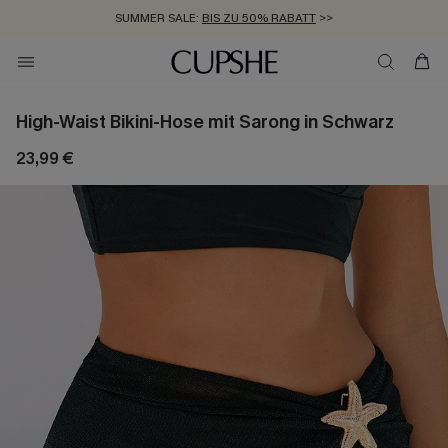
SUMMER SALE:
BIS ZU 50% RABATT
>>
ZUM NEWSLETTER:
KOSTENLOSER VERSAND AB 89 €
BIS ZU -20% EXTRA ERHALTEN
>>
>>
High-Waist Bikini-Hose mit Sarong in Schwarz
23,99 €