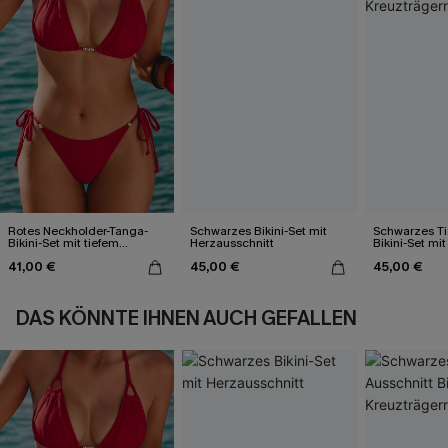
Rotes Neckholder-Tanga-
Schwarzes Bikini-Set mit
Schwarzes Ti
Bikini-Set mit tiefem
Herzausschnitt
Bikini-Set mi
Ausschnitt
41,00 €
45,00 €
45,00 €
DAS KÖNNTE IHNEN AUCH GEFALLEN