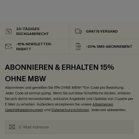
30-TÄGIGES
GRATIS VERSAND
RÜCKGABERECHT
-15% NEWSLETTER-
-20% SMS-ABONNEMENT
RABATT
ABONNIEREN & ERHALTEN 15%
OHNE MBW
Abonnieren und genießen Sie 15% OHNE MBW! *Ein Code pro Bestellung.
Jeder Code ist einmal gültig. Wenn Sie auf diese Schaltfläche klicken, erklären
Sie sich damit einverstanden, exklusive Angebote und Updates von Cupshe per
E-Mail zu erhalten. Außerdem akzeptieren Sie unsere
Allgemeinen
Geschäftsbedingungen
und
Datenschutzrichtlinien
. Jederzeit abbestellen.