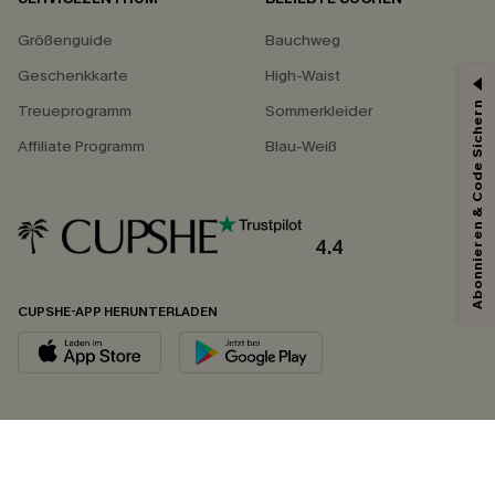
Größenguide
Bauchweg
Geschenkkarte
High-Waist
Abonnieren & Code Sichern
Treueprogramm
Sommerkleider
Affiliate Programm
Blau-Weiß
4.4
CUPSHE-APP HERUNTERLADEN
FOLGEN SIE UNS AUF