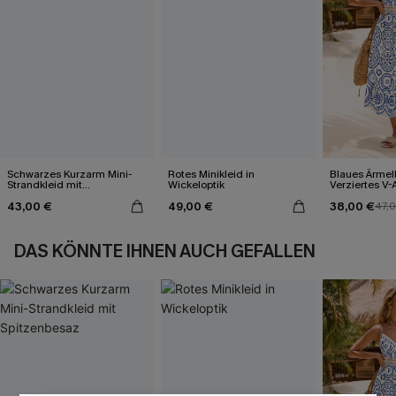
Schwarzes Kurzarm Mini-
Rotes Minikleid in
Blaues Ärmel
Strandkleid mit
Wickeloptik
Verziertes V-
Spitzenbesaz
Midi-Trägerkl
43,00 €
49,00 €
38,00 €
47,
DAS KÖNNTE IHNEN AUCH GEFALLEN