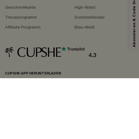
Abonnieren & Code Sichern
Geschenkkarte
High-Waist
Treueprogramm
Sommerkleider
Affiliate Programm
Blau-Weiß
4.3
CUPSHE-APP HERUNTERLADEN
FOLGEN SIE UNS AUF