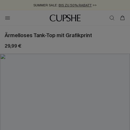
SUMMER SALE:
BIS ZU 50% RABATT
>>
ZUM NEWSLETTER:
KOSTENLOSER VERSAND AB 89 €
BIS ZU -20% EXTRA ERHALTEN
>>
>>
Ärmelloses Tank-Top mit Grafikprint
29,99 €