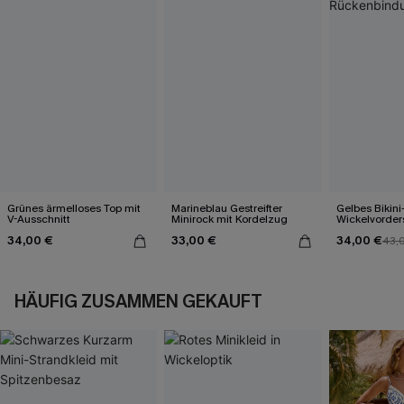
Grünes ärmelloses Top mit
Marineblau Gestreifter
Gelbes Bikini
V-Ausschnitt
Minirock mit Kordelzug
Wickelvorder
Rückenbind
34,00 €
33,00 €
34,00 €
43,
HÄUFIG ZUSAMMEN GEKAUFT