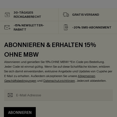
30-TÄGIGES
GRATIS VERSAND
RÜCKGABERECHT
-15% NEWSLETTER-
-20% SMS-ABONNEMENT
RABATT
ABONNIEREN & ERHALTEN 15%
OHNE MBW
Abonnieren und genießen Sie 15% OHNE MBW! *Ein Code pro Bestellung.
Jeder Code ist einmal gültig. Wenn Sie auf diese Schaltfläche klicken, erklären
Sie sich damit einverstanden, exklusive Angebote und Updates von Cupshe per
E-Mail zu erhalten. Außerdem akzeptieren Sie unsere
Allgemeinen
Geschäftsbedingungen
und
Datenschutzrichtlinien
. Jederzeit abbestellen.
ABONNIEREN