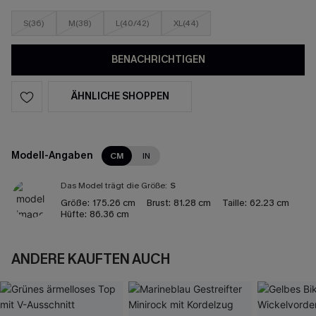
S(36)
M(38)
L(40/42)
XL(44)
BENACHRICHTIGEN
ÄHNLICHE SHOPPEN
Modell-Angaben
CM
IN
Das Model trägt die Größe:
S
Größe:
175.26 cm
Brust:
81.28 cm
Taille:
62.23 cm
Hüfte:
86.36 cm
ANDERE KAUFTEN AUCH