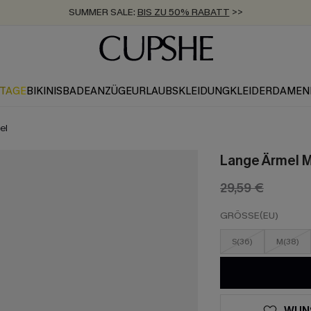
SUMMER SALE:
BIS ZU 50% RABATT
>>
ZUM NEWSLETTER:
KOSTENLOSER VERSAND AB 89 €
BIS ZU -20% EXTRA ERHALTEN
>>
>>
KTAGE
BIKINIS
BADEANZÜGE
URLAUBSKLEIDUNG
KLEIDER
DAMEN
el
Lange Ärmel M
29,59 €
GRÖSSE(EU)
S(36)
M(38)
WUN