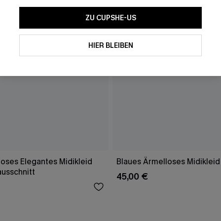
ZU CUPSHE-US
HIER BLEIBEN
oses Elegantes Midikleid
Blaues Ärmelloses Midikleid
ausschnitt
45,00 €