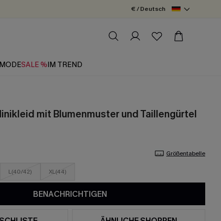
€ / Deutsch
MODE
SALE %
IM TREND
inikleid mit Blumenmuster und Taillengürtel
Größentabelle
L(40/42)
XL(44)
BENACHRICHTIGEN
SCHLISTE
ÄHNLICHE SHOPPEN