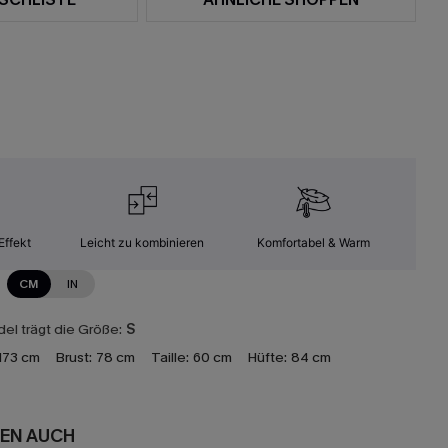
Effekt
Leicht zu kombinieren
Komfortabel & Warm
CM
IN
el trägt die Größe:
S
173 cm
Brust:
78 cm
Taille:
60 cm
Hüfte:
84 cm
EN AUCH