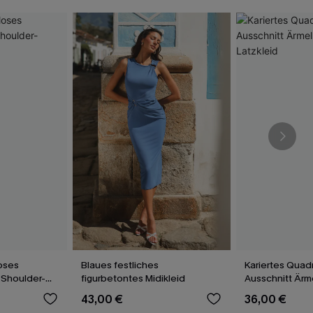
oses
Blaues festliches
Kariertes Quad
-Shoulder-
figurbetontes Midikleid
Ausschnitt Ärm
Latzkleid
43,00 €
36,00 €