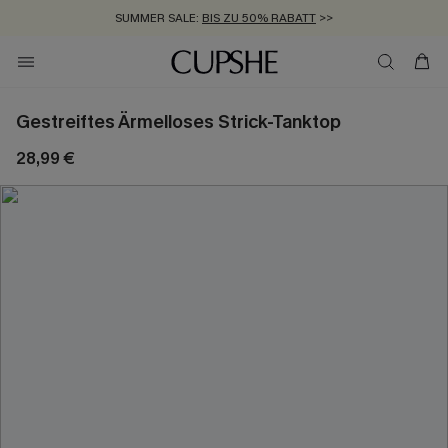
SUMMER SALE:
BIS ZU 50% RABATT
>>
ZUM NEWSLETTER:
KOSTENLOSER VERSAND AB 89 €
BIS ZU -20% EXTRA ERHALTEN
>>
>>
Gestreiftes Ärmelloses Strick-Tanktop
28,99 €