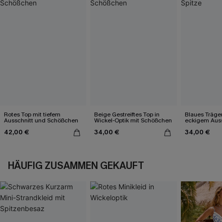
Rotes Top mit tiefem
Beige Gestreiftes Top in
Blaues Träger
Ausschnitt und Schößchen
Wickel-Optik mit Schößchen
eckigem Auss
Spitze
42,00 €
34,00 €
34,00 €
HÄUFIG ZUSAMMEN GEKAUFT