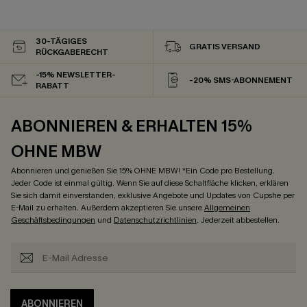
30-TÄGIGES
GRATIS VERSAND
RÜCKGABERECHT
-15% NEWSLETTER-
-20% SMS-ABONNEMENT
RABATT
ABONNIEREN & ERHALTEN 15%
OHNE MBW
Abonnieren und genießen Sie 15% OHNE MBW! *Ein Code pro Bestellung.
Jeder Code ist einmal gültig. Wenn Sie auf diese Schaltfläche klicken, erklären
Sie sich damit einverstanden, exklusive Angebote und Updates von Cupshe per
E-Mail zu erhalten. Außerdem akzeptieren Sie unsere
Allgemeinen
Geschäftsbedingungen
und
Datenschutzrichtlinien
. Jederzeit abbestellen.
ABONNIEREN