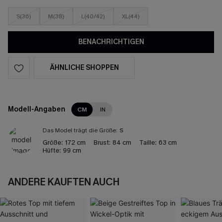
S(36)
M(38)
L(40/42)
XL(44)
BENACHRICHTIGEN
ÄHNLICHE SHOPPEN
Modell-Angaben
CM
IN
Das Model trägt die Größe:
S
Größe:
172 cm
Brust:
84 cm
Taille:
63 cm
Hüfte:
99 cm
ANDERE KAUFTEN AUCH