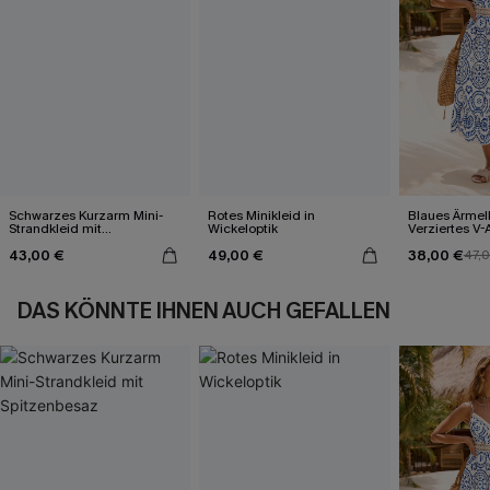
Schwarzes Kurzarm Mini-
Rotes Minikleid in
Blaues Ärmel
Strandkleid mit
Wickeloptik
Verziertes V-
Spitzenbesaz
Midi-Trägerkl
43,00 €
49,00 €
38,00 €
47,
DAS KÖNNTE IHNEN AUCH GEFALLEN