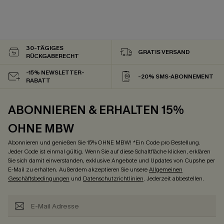
30-TÄGIGES
GRATIS VERSAND
RÜCKGABERECHT
-15% NEWSLETTER-
-20% SMS-ABONNEMENT
RABATT
ABONNIEREN & ERHALTEN 15%
OHNE MBW
Abonnieren und genießen Sie 15% OHNE MBW! *Ein Code pro Bestellung.
Jeder Code ist einmal gültig. Wenn Sie auf diese Schaltfläche klicken, erklären
Sie sich damit einverstanden, exklusive Angebote und Updates von Cupshe per
E-Mail zu erhalten. Außerdem akzeptieren Sie unsere
Allgemeinen
Geschäftsbedingungen
und
Datenschutzrichtlinien
. Jederzeit abbestellen.