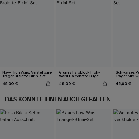
Navy High Waist Verstellbare
Grünes Farbblock High-
Schwarzes Ve
Träger Bralette-Bikini-Set
Waist Balconette-Bügel-
Träger Mid-Wa
Bikini-Set
45,00 €
48,00 €
45,00 €
DAS KÖNNTE IHNEN AUCH GEFALLEN