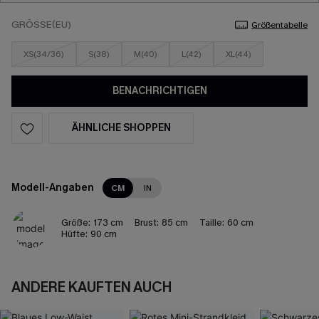
GRÖSSE(EU)
Größentabelle
XS(34/36)
S(38)
M(40)
L(42)
XL(44)
BENACHRICHTIGEN
ÄHNLICHE SHOPPEN
Modell-Angaben
CM
IN
Größe:
173 cm
Brust:
85 cm
Taille:
60 cm
Hüfte:
90 cm
ANDERE KAUFTEN AUCH