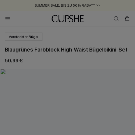
SUMMER SALE:
BIS ZU 50% RABATT
>>
ZUM NEWSLETTER:
KOSTENLOSER VERSAND AB 89 €
BIS ZU -20% EXTRA ERHALTEN
>>
>>
Versteckter Bügel
Blaugrünes Farbblock High-Waist Bügelbikini-Set
50,99 €