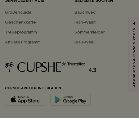
SERVICEZENTRUM
BELIEBTE SUCHEN
Größenguide
Bauchweg
Geschenkkarte
High-Waist
Abonnieren & Code Sichern
Treueprogramm
Sommerkleider
Affiliate Programm
Blau-Weiß
4.3
CUPSHE-APP HERUNTERLADEN
FOLGEN SIE UNS AUF