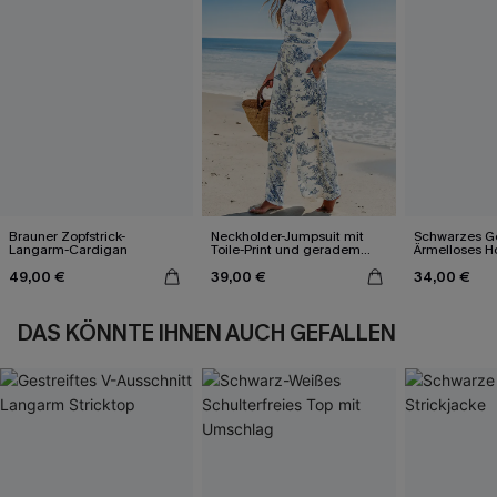
Brauner Zopfstrick-
Neckholder-Jumpsuit mit
Schwarzes Ge
Langarm-Cardigan
Toile-Print und geradem
Ärmelloses H
Bein
Ausschnitt Mi
49,00 €
39,00 €
34,00 €
DAS KÖNNTE IHNEN AUCH GEFALLEN