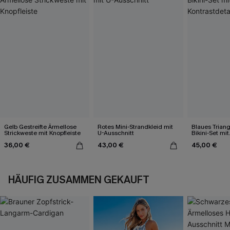
Gelb Gestreifte Ärmellose
Rotes Mini-Strandkleid mit
Blaues Trian
Strickweste mit Knopfleiste
U-Ausschnitt
Bikini-Set mit
Kontrastdetai
36,00 €
43,00 €
45,00 €
HÄUFIG ZUSAMMEN GEKAUFT