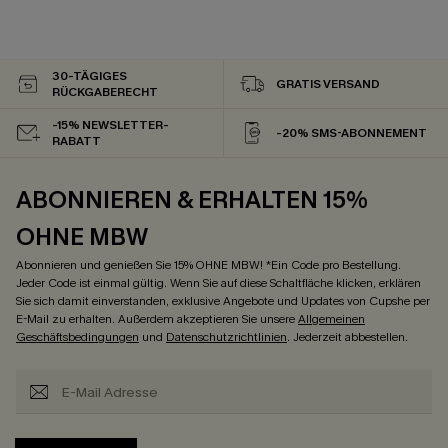
30-TÄGIGES
GRATIS VERSAND
RÜCKGABERECHT
-15% NEWSLETTER-
-20% SMS-ABONNEMENT
RABATT
ABONNIEREN & ERHALTEN 15%
OHNE MBW
Abonnieren und genießen Sie 15% OHNE MBW! *Ein Code pro Bestellung.
Jeder Code ist einmal gültig. Wenn Sie auf diese Schaltfläche klicken, erklären
Sie sich damit einverstanden, exklusive Angebote und Updates von Cupshe per
E-Mail zu erhalten. Außerdem akzeptieren Sie unsere
Allgemeinen
Geschäftsbedingungen
und
Datenschutzrichtlinien
. Jederzeit abbestellen.