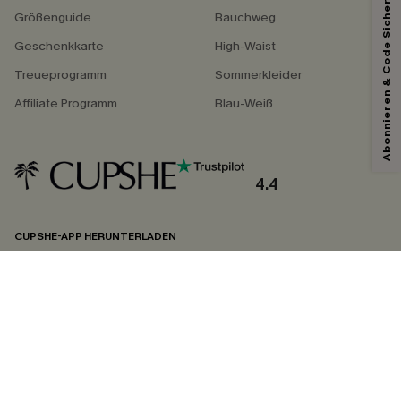
Abonnieren & Code Sichern
Größenguide
Bauchweg
Geschenkkarte
High-Waist
Treueprogramm
Sommerkleider
Affiliate Programm
Blau-Weiß
4.4
CUPSHE-APP HERUNTERLADEN
FOLGEN SIE UNS AUF