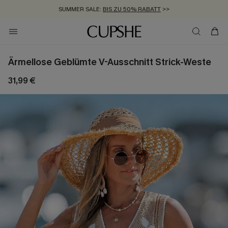
SUMMER SALE:
BIS ZU 50% RABATT
>>
ZUM NEWSLETTER:
KOSTENLOSER VERSAND AB 89 €
BIS ZU -20% EXTRA ERHALTEN
>>
>>
Ärmellose Geblümte V-Ausschnitt Strick-Weste
31,99 €