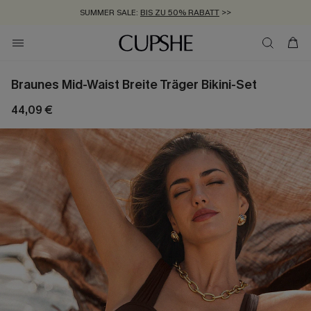
SUMMER SALE:
BIS ZU 50% RABATT
>>
ZUM NEWSLETTER:
KOSTENLOSER VERSAND AB 89 €
BIS ZU -20% EXTRA ERHALTEN
>>
>>
Braunes Mid-Waist Breite Träger Bikini-Set
44,09 €