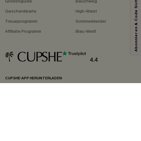
Abonnieren & Code Sichern
Größenguide
Bauchweg
Geschenkkarte
High-Waist
Treueprogramm
Sommerkleider
Affiliate Programm
Blau-Weiß
4.4
CUPSHE-APP HERUNTERLADEN
FOLGEN SIE UNS AUF