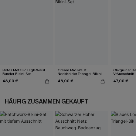
Rotes Metallic High-Waist
Cream Mid-Waist
Olivgrüner B
Bustier-Bikini-Set
Neckholder-Triangel-Bikini-
V-Ausschnitt
Set
48,00 €
48,00 €
47,00 €
HÄUFIG ZUSAMMEN GEKAUFT