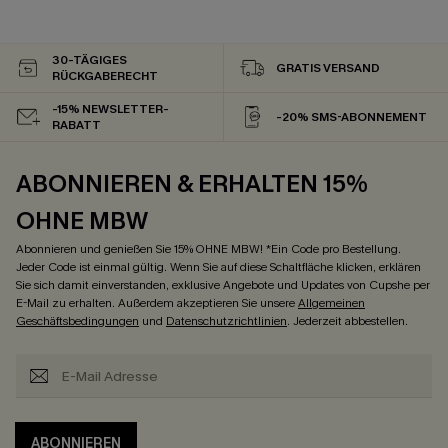
30-TÄGIGES
GRATIS VERSAND
RÜCKGABERECHT
-15% NEWSLETTER-
-20% SMS-ABONNEMENT
RABATT
ABONNIEREN & ERHALTEN 15%
OHNE MBW
Abonnieren und genießen Sie 15% OHNE MBW! *Ein Code pro Bestellung.
Jeder Code ist einmal gültig. Wenn Sie auf diese Schaltfläche klicken, erklären
Sie sich damit einverstanden, exklusive Angebote und Updates von Cupshe per
E-Mail zu erhalten. Außerdem akzeptieren Sie unsere
Allgemeinen
Geschäftsbedingungen
und
Datenschutzrichtlinien
. Jederzeit abbestellen.
ABONNIEREN