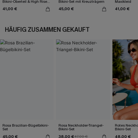
Bikini-Oberteil & High Rise
Bikini-Set mit Kreuzträgern
Maxikleid
Bikinihose
41,00 €
45,00 €
41,00 €
HÄUFIG ZUSAMMEN GEKAUFT
Rosa Brazilian-Bügelbikini-
Rosa Neckholder-Triangel-
Rotes Neckho
Set
Bikini-Set
Bikini-Set
45,00 €
38,00 €
48,00 €
47,00 €