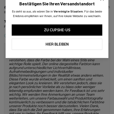
Bestätigen Sie Ihren Versandstandort
a****
11/07/2026
Es sieht so aus, als wären Sie in
Vereinigte Staaten
.
Für das beste
Bestellte Größen:
XL / XL
Erlebnis empfehlen wir Ihnen, auf Ihre lokale Website zu wechseln.
Farbe zu blasd
ZU CUPSHE-US
Anreizbewertung
HIER BLEIBEN
Antwort von Cupshe:
Sehr geehrte Kundin, sehr geehrter
Kunde, vielen Dank für Ihr Feedback. Es tut uns leid, dass die
Farbe nicht Ihren Erwartungen entsprochen hat. Wir
verstehen, dass die Farbe bei der Wahl eines Stils eine
wichtige Rolle spielt. Der online dargestellte Farbton kann
aufgrund unterschiedlicher Lichtverhältnisse,
Aufnahmebedingungen und individueller
Bildschirmeinstellungen in der Realität etwas anders wirken.
Diese Farbe wurde entwickelt, um einen sanften und
eleganten Look zu kreieren. Wir verstehen jedoch, dass sie
je nach persönlicher Vorliebe als zu blass oder weniger
lebendig empfunden werden kann. Ihr Feedback ist uns sehr
wichtig. Wir werden Ihre Anmerkungen an unser Team
weiterleiten, um unsere Farbauswahl und Produktfotografie
kontinuierlich zu verbessern und die tatsächlichen Farbtöne
unserer Produkte noch besser darzustellen. Vielen Dank,
dass Sie sich die Zeit genommen haben, Ihre Erfahrungen
mit uns zu teilen. Ihr Feedback hilft uns, unsere Produkte