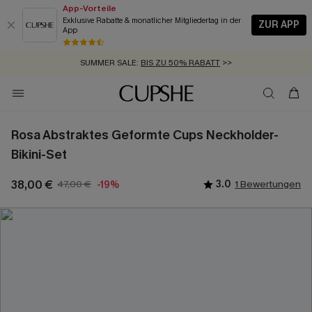
App-Vorteile
Exklusive Rabatte & monatlicher Mitgliedertag in der
ZUR APP
App
GRATIS MASSBAND MIT JEDEM SCHNELLVERSAND-ARTIKEL >>
SUMMER SALE:
BIS ZU 50% RABATT
>>
ZUM NEWSLETTER:
KOSTENLOSER VERSAND AB 89 €
BIS ZU -20% EXTRA ERHALTEN
>>
>>
Rosa Abstraktes Geformte Cups Neckholder-
Bikini-Set
38,00 €
47,00 €
3.0
1 Bewertungen
-19%