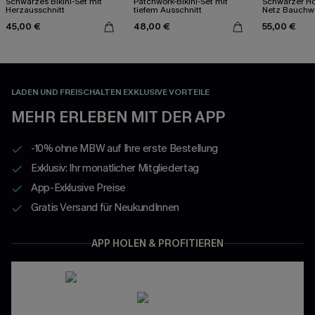
Schwarzes Bikini-Set mit
Patchwork-Bikini-Set mit
Schwarzer Ho
Herzausschnitt
tiefem Ausschnitt
Netz Bauchw
Badeanzug
45,00 €
48,00 €
55,00 €
LADEN UND FREISCHALTEN EXKLUSIVE VORTEILE
MEHR ERLEBEN MIT DER APP
-10% ohne MBW auf Ihre erste Bestellung
Exklusiv: Ihr monatlicher Mitgliedertag
App-Exklusive Preise
Gratis Versand für NeukundInnen
APP HOLEN & PROFITIEREN