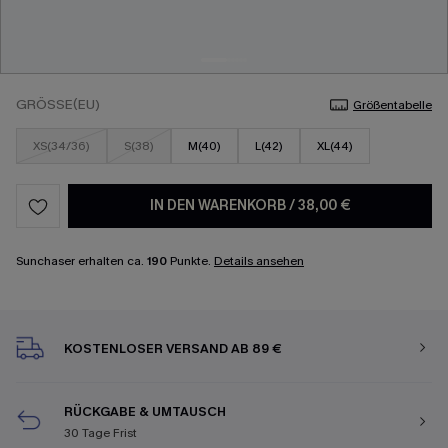
GRÖSSE(EU)
Größentabelle
XS(34/36)
S(38)
M(40)
L(42)
XL(44)
IN DEN WARENKORB
/
38,00 €
Sunchaser erhalten ca.
190
Punkte.
Details ansehen
KOSTENLOSER VERSAND AB 89 €
RÜCKGABE & UMTAUSCH
30 Tage Frist