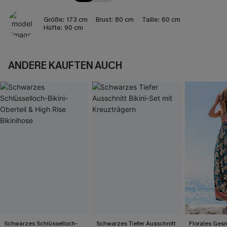
Größe:
173 cm
Brust:
80 cm
Taille:
60 cm
Hüfte:
90 cm
ANDERE KAUFTEN AUCH
Schwarzes Schlüsselloch-
Schwarzes Tiefer Ausschnitt
Florales Ges